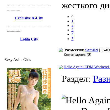
жесткого ди
------------------------------------
-----------
0
Exclusive X-City
1
2
------------------------------------
3
-----------
4
5
Lolita City
Разместил:
SamDel
| 15-03
Коментариев (0)
Sexy Asian Girls
Hello Again: EDM Weekend D
Раздел:
Раз