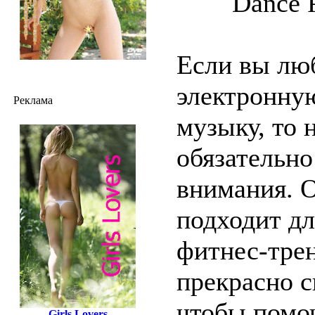
Если вы лю
электронну
Реклама
музыку, то 
обязательно
внимания. 
подходит дл
фитнес-трен
прекрасно с
чтобы помо
Girls Lovers