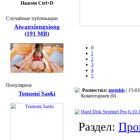
Нажми Ctrl+D
Случайные публикации
Aiwanxiongxiong
(191 MB)
0
1
2
3
4
5
Популярное
Разместил:
memhis
| 15-03
Tomomi Saeki
Коментариев (0)
Hard Disk Sentinel Pro 6.10.1
Раздел:
Про