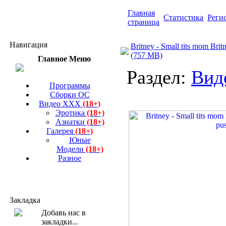
Главная
Статистика
Реги
страница
Навигация
Britney - Small tits mom Brit
(757 MB)
Главное Меню
Раздел:
Вид
Программы
Сборки ОС
Видео ХХХ
(18+)
Эротика
(18+)
Азиатки
(18+)
Галерея
(18+)
Юные
Модели
(18+)
Разное
Закладка