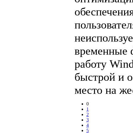
обеспечения
пользовател
неиспользу
временные 
работу Win
быстрой и 
место на же
0
1
2
3
4
5