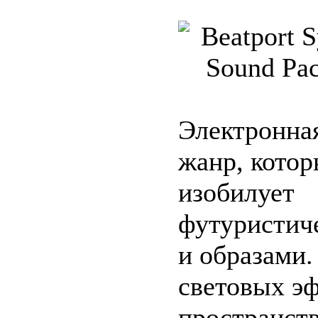
Электронная
жанр, котор
изобилует
футуристич
и образами
световых э
пространств