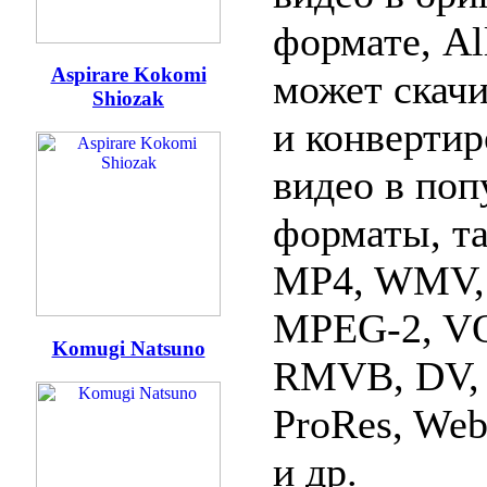
формате, Al
Aspirare Kokomi
может скачи
Shiozak
и конвертир
видео в поп
форматы, та
MP4, WMV,
MPEG-2, VO
Komugi Natsuno
RMVB, DV, 
ProRes, We
и др.