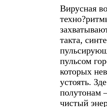
Вирусная во
техно?ритм
захватывают
такта, синт
пульсирующ
пульсом гор
которых не
устоять. Зд
полутонам 
чистый эне