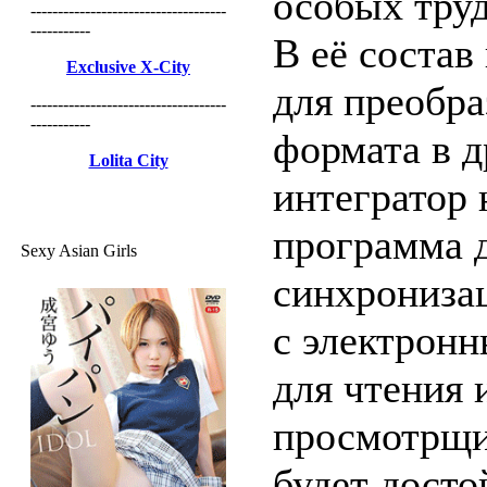
особых труд
------------------------------------
-----------
В её состав
Exclusive X-City
для преобра
------------------------------------
-----------
формата в д
Lolita City
интегратор 
программа 
Sexy Asian Girls
синхрониза
с электрон
для чтения
просмотрщик
будет дост