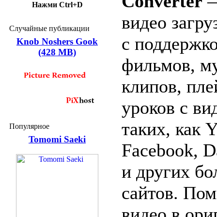
Converter
—
Нажми Ctrl+D
видео загру
Случайные публикации
с поддержко
Knob Noshers Gook
(428 MB)
фильмов, м
клипов, пле
уроков с ви
таких, как 
Популярное
Tomomi Saeki
Facebook, D
и других бо
сайтов. По
видео в ор