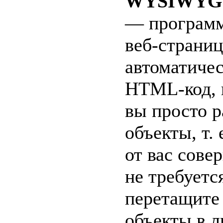
WYSIWYG W
— программ
веб-страниц
автоматичес
HTML-код, в
вы просто 
объекты, т.
от вас сове
не требуетс
перетащите
объекты в 