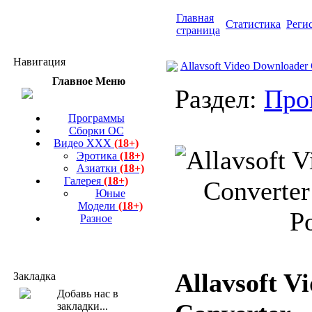
Главная
Статистика
Реги
страница
Навигация
Allavsoft Video Downloader 
Главное Меню
Раздел:
Про
Программы
Сборки ОС
Видео ХХХ
(18+)
Эротика
(18+)
Азиатки
(18+)
Галерея
(18+)
Юные
Модели
(18+)
Разное
Allavsoft V
Закладка