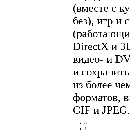
(вместе с к
без), игр и
(работающи
DirectX и 3D
видео- и D
и сохранить
из более че
форматов, 
GIF и JPEG.
0
1