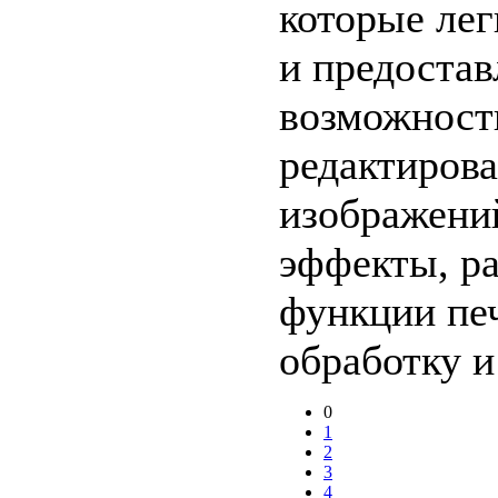
которые ле
и предоста
возможност
редактиров
изображений
эффекты, р
функции пе
обработку и
0
1
2
3
4