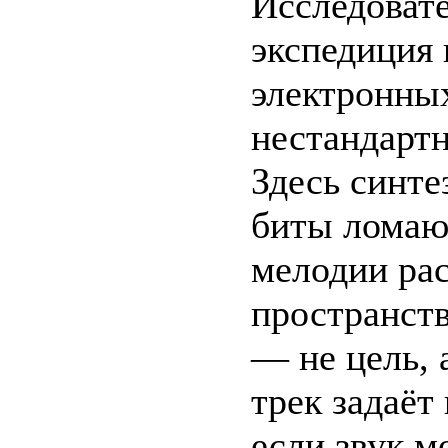
Исследоват
экспедиция 
электронных
нестандарт
Здесь синте
биты ломают
мелодии ра
пространст
— не цель, 
трек задаёт
если звук м