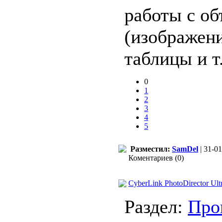
работы с об
(изображени
таблицы и т.
0
1
2
3
4
5
Разместил:
SamDel
| 31-01
Коментариев (0)
CyberLink PhotoDirector Ul
Раздел:
Про