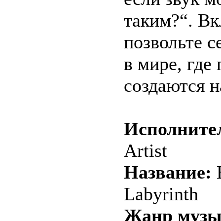
таким?“. В
позвольте с
в мире, где
создаются н
Исполните
Artist
Название:
E
Labyrinth
Жанр музы