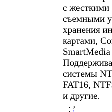
с жесткими 
съемными у
хранения и
картами, Co
SmartMedia
Поддержива
системы NT
FAT16, NTF
и другие.
0
1