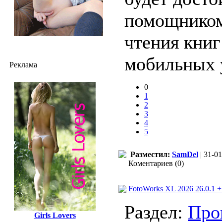
помощнико
чтения книг
мобильных 
Реклама
0
1
2
3
4
5
Разместил:
SamDel
| 31-01
Коментариев (0)
FotoWorks XL 2026 26.0.1 + 
Раздел:
Про
Girls Lovers