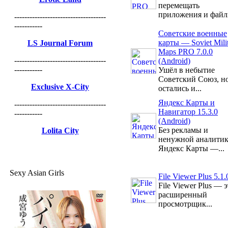
перемещать
приложения и файлы
------------------------------------
-----------
Советские военные
карты — Soviet Mili
LS Journal Forum
Maps PRO 7.0.0
------------------------------------
(Android)
-----------
Ушёл в небытие
Советский Союз, н
Exclusive X-City
остались и...
Яндекс Карты и
------------------------------------
Навигатор 15.3.0
-----------
(Android)
Без рекламы и
Lolita City
ненужной аналити
Яндекс Карты —...
Sexy Asian Girls
File Viewer Plus 5.1.
File Viewer Plus — 
расширенный
просмотрщик...