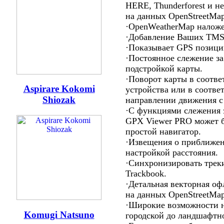
HERE, Thunderforest и н
на данных OpenStreetMap
·OpenWeatherMap наложе
·Добавление Ваших TMS
·Показывает GPS позици
·Постоянное слежение з
подстройкой карты.
·Поворот карты в соотве
Aspirare Kokomi
устройства или в соотве
Shiozak
направлении движения с
·С функциями слежения 
GPX Viewer PRO может б
простой навигатор.
·Извещения о приближен
настройкой расстояния.
·Синхронизировать треки
Trackbook.
·Детальная векторная оф
на данных OpenStreetMap
·Широкие возможности н
Komugi Natsuno
городской до ландшафтн