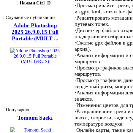
Нажми Ctrl+D
·Просматривайте треки,
из gpx, kml, kmz и loc ф
Случайные публикации
·Редактировать метаданн
путевых точек.
Adobe Photoshop
·Диспетчер файлов откры
2025 26.9.0.15 Full
поддерживает избранные
Portable (MULT ...
·Сжатие gpx файлов в gp
архив).
·Анализ информации и ст
маршрутов.
·Просмотр графиков высо
маршрутов.
·Просмотр графиков данн
сердечный ритм, мощност
·Анализ информации для
значков.
·Изменения цветов для т
Популярное
·Раскрашивание трека и
Tomomi Saeki
высот, скорости, каденсу
температуре воздуха.
·Онлайн карты, такие ка