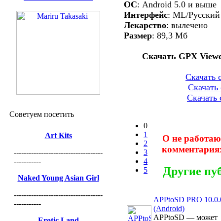
OС
: Аndroid 5.0 и выше
Интерфейс
: ML/Русский
Лекарство
: вылечено
Размер
: 89,3 Мб
Скачать GPX Viewe
Скачать с
Скачать 
Скачать 
Советуем посетить
0
1
Art Kits
О не работаю
2
комментариях
------------------------------------
3
-----------
4
Другие пу
5
Naked Young Asian Girl
------------------------------------
APPtoSD PRO 10.0.
-----------
(Android)
APPtoSD — может
Erotic Land