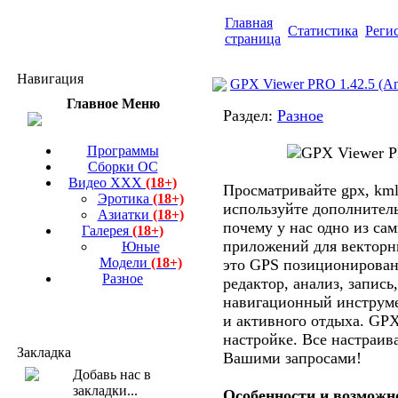
Главная
Статистика
Реги
страница
Навигация
GPX Viewer PRO 1.42.5 (An
Главное Меню
Раздел:
Разное
Программы
Сборки ОС
Видео ХХХ
(18+)
Просматривайте gpx, kml,
Эротика
(18+)
используйте дополнител
Азиатки
(18+)
почему у нас одно из са
Галерея
(18+)
приложений для векторн
Юные
Модели
(18+)
это GPS позиционирован
Разное
редактор, анализ, запись
навигационный инструм
и активного отдыха. GPX
настройке. Все настраива
Закладка
Вашими запросами!
Особенности и возможн