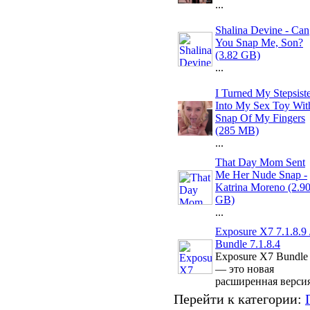
...
Shalina Devine - Can
You Snap Me, Son?
(3.82 GB)
...
I Turned My Stepsist
Into My Sex Toy Wit
Snap Of My Fingers
(285 MB)
...
That Day Mom Sent
Me Her Nude Snap -
Katrina Moreno (2.9
GB)
...
Exposure X7 7.1.8.9 
Bundle 7.1.8.4
Exposure X7 Bundle
— это новая
расширенная версия
Перейти к категории: