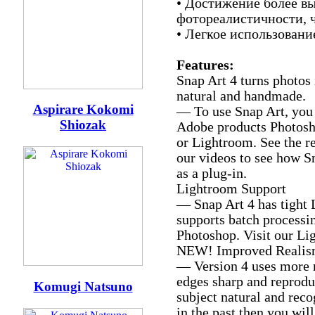
• Достижение более в
фотореалистичности, ч
• Легкое использовани
Features:
Snap Art 4 turns photos 
natural and handmade.
Aspirare Kokomi
— To use Snap Art, you 
Shiozak
Adobe products Photosh
or Lightroom. See the r
our videos to see how S
as a plug-in.
Lightroom Support
— Snap Art 4 has tight 
supports batch processi
Photoshop. Visit our Lig
NEW! Improved Reali
— Version 4 uses more r
edges sharp and reproduc
Komugi Natsuno
subject natural and reco
in the past then you wil