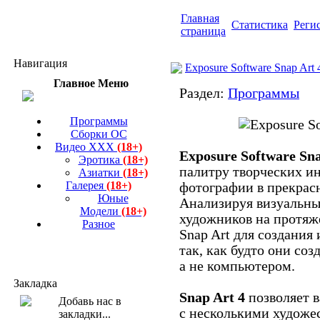
Главная
Статистика
Реги
страница
Навигация
Exposure Software Snap Art 4
Главное Меню
Раздел:
Программы
Программы
Сборки ОС
Видео ХХХ
(18+)
Exposure Software Sn
Эротика
(18+)
палитру творческих и
Азиатки
(18+)
Галерея
(18+)
фотографии в прекрас
Юные
Анализируя визуальны
Модели
(18+)
художников на протяж
Разное
Snap Art для создания
так, как будто они соз
а не компьютером.
Закладка
Snap Art 4
позволяет 
с несколькими художе