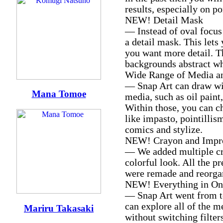
results, especially on por
NEW! Detail Mask
— Instead of oval focus
a detail mask. This let
you want more detail. Th
backgrounds abstract whi
Wide Range of Media an
— Snap Art can draw wit
Mana Tomoe
media, such as oil paint
Within those, you can ch
like impasto, pointillis
comics and stylize.
NEW! Crayon and Impro
— We added multiple cr
colorful look. All the p
were remade and reorgan
NEW! Everything in On
— Snap Art went from te
can explore all of the m
Mariru Takasaki
without switching filters