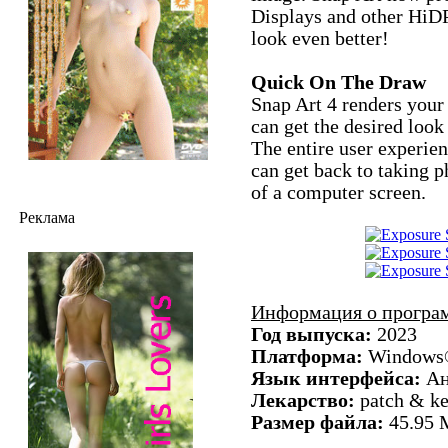
Displays and other HiD
look even better!
Quick On The Draw
Snap Art 4 renders your
can get the desired loo
The entire user experie
can get back to taking ph
of a computer screen.
Реклама
Информация о програ
Год выпуска:
2023
Платформа:
Windows®
Язык интерфейса:
Ан
Лекарство:
patch & k
Размер файла:
45.95