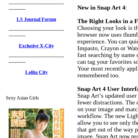
------------------------------------
New in Snap Art 4
:
-----------
LS Journal Forum
The Right Looks in a F
Choosing your look is th
------------------------------------
browser now uses thumbn
-----------
experience. You can quic
Exclusive X-City
Impasto, Crayon or Wate
fast searching by name o
------------------------------------
can tag your favorites s
-----------
Your most recently appl
Lolita City
remembered too.
Snap Art 4 User Interf
Snap Art’s updated user 
Sexy Asian Girls
fewer distractions. The
on your image and match
workflow. The new Light
allow you to see only th
that get out of the way 
image. Snap Art now pro