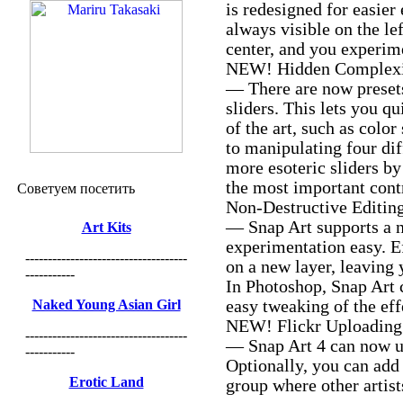
is redesigned for easier
always visible on the lef
center, and you experime
NEW! Hidden Complex
— There are now presets
sliders. This lets you q
of the art, such as colo
to manipulating four dif
more esoteric sliders by
the most important cont
Советуем посетить
Non-Destructive Editin
— Snap Art supports a 
Art Kits
experimentation easy. E
------------------------------------
on a new layer, leaving
-----------
In Photoshop, Snap Art c
Naked Young Asian Girl
easy tweaking of the effe
NEW! Flickr Uploading
------------------------------------
— Snap Art 4 can now up
-----------
Optionally, you can add 
Erotic Land
group where other artist