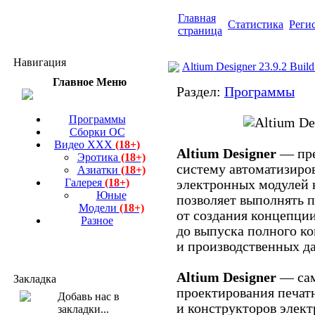
Главная
Статистика
Реги
страница
Навигация
Altium Designer 23.9.2 Build
Главное Меню
Раздел:
Программы
Программы
Сборки ОС
Видео ХХХ
(18+)
Altium Designer
— пре
Эротика
(18+)
систему автоматизиро
Азиатки
(18+)
Галерея
(18+)
электронных модулей н
Юные
позволяет выполнять п
Модели
(18+)
от создания концепци
Разное
до выпуска полного к
и производственных д
Altium Designer
— сам
Закладка
проектирования печат
и конструкторов элект