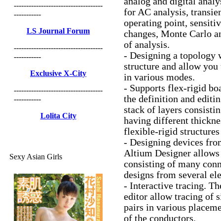
analog and digital analy
------------------------------------
for AC analysis, transien
-----------
operating point, sensiti
LS Journal Forum
changes, Monte Carlo an
of analysis.
------------------------------------
- Designing a topology 
-----------
structure and allow you
Exclusive X-City
in various modes.
- Supports flex-rigid bo
------------------------------------
the definition and editin
-----------
stack of layers consisti
Lolita City
having different thickne
flexible-rigid structure
- Designing devices fro
Altium Designer allows
Sexy Asian Girls
consisting of many conn
designs from several el
- Interactive tracing. T
editor allow tracing of 
pairs in various placem
of the conductors.