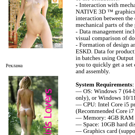
- Interaction with mec
NATIVE 3D ™ graphics 
interaction between the 
mechanical parts of the 
- Data management inclu
visual comparison of do
- Formation of design a
ESKD. Data for product
in batches using Output 
you to quickly get a set
Реклама
and assembly.
System Requirements
:
— OS: Windows 7 (64-bi
only), or Windows 10/11
— CPU: Intel Core i5 pr
(Recommended Core i7 p
— Memory: 4GB RAM 
— Space: 10GB hard disk
— Graphics card (suppor