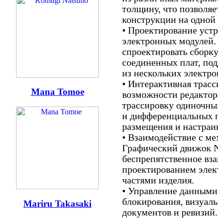
толщину, что позволяе
конструкции на одной 
• Проектирование устр
электронных модулей. 
спроектировать сборк
соединенных плат, по
из нескольких электр
• Интерактивная трас
Mana Tomoe
возможности редактор
трассировку одиночны
и дифференциальных п
размещения и настраи
• Взаимодействие с м
Графический движок 
беспрепятственное вз
проектированием элек
частями изделия.
• Управление данными
блокирования, визуал
Mariru Takasaki
документов и ревизий.