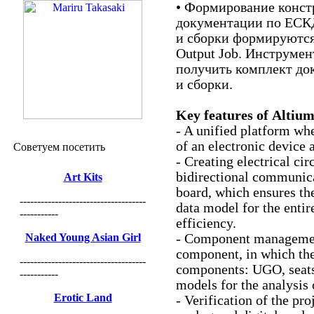
• Формирование конст
документации по ЕСКД
и сборки формируются
Output Job. Инструме
получить комплект до
и сборки.
Key features of Altiu
- A unified platform whe
of an electronic device a
Советуем посетить
- Creating electrical ci
bidirectional communica
Art Kits
board, which ensures the
------------------------------------
data model for the entir
-----------
efficiency.
Naked Young Asian Girl
- Component managemen
component, in which the
------------------------------------
components: UGO, seats
-----------
models for the analysis 
Erotic Land
- Verification of the pr