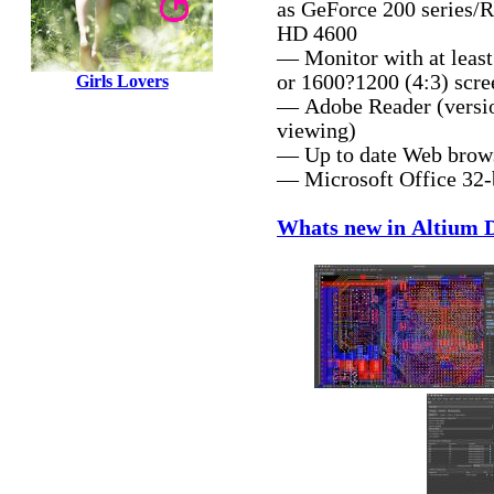
as GeForce 200 series/R
HD 4600
— Monitor with at leas
or 1600?1200 (4:3) scre
Girls Lovers
— Adobe Reader (versio
viewing)
— Up to date Web brow
— Microsoft Office 32-b
Whats new in Altium D