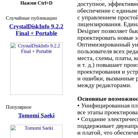
Нажми Ctrl+D
доступное, эффективн
обеспечение с единым
с управлением просто
Случайные публикации
лицензирования. Един
CrystalDiskInfo 9.2.2
Designer позволяет бы
Final + Portable
проектировать новые 
Оптимизированный у
пользователя всех ред
места, схемы, платы, 
и т. д.) повышает про
проектирования и уст
и ошибки, вызванные 
между редакторами.
Основные возможност
• Унифицированная пл
Популярное
все этапы проектирова
Tomomi Saeki
• Создание электричес
поддерживает двунапр
и платой, что обеспеч