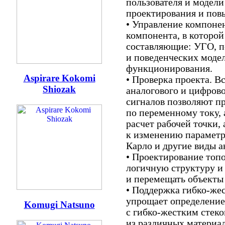
пользователя и модели
проектирования и пов
• Управление компоне
компонента, в которой
составляющие: УГО, п
и поведенческих модел
функционирования.
Aspirare Kokomi
• Проверка проекта. 
Shiozak
аналогового и цифров
сигналов позволяют п
по переменному току, 
расчет рабочей точки,
к изменению параметр
Карло и другие виды а
• Проектирование топ
логичную структуру и
и перемещать объекты
• Поддержка гибко-жес
упрощает определение
Komugi Natsuno
с гибко-жестким стеко
из различных материа