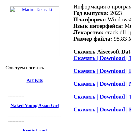
Информация о програ
Год выпуска:
2023
Платформа:
Windows®
Язык интерфейса:
Mul
Лекарство:
crack.dll |
Размер файла:
95.83
Скачать Aiseesoft Dat
Скачать | Download | 
Советуем посетить
Скачать | Download | H
Art Kits
Скачать | Download | 
------------------------------------
-----------
Скачать | Download | 
Naked Young Asian Girl
Скачать | Download | H
------------------------------------
-----------
Erotic Land