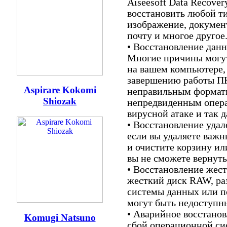
Aiseesoft Data Recove
восстановить любой т
изображение, документ
почту и многое другое
• Восстановление данн
Многие причины могут
на вашем компьютере,
завершению работы ПК
Aspirare Kokomi
неправильным формат
Shiozak
непредвиденным опера
вирусной атаке и так д
• Восстановление уда
если вы удаляете важн
и очистите корзину или
вы не сможете вернуть
• Восстановление жест
жесткий диск RAW, ра
системы данных или п
могут быть недоступн
• Аварийное восстано
Komugi Natsuno
сбой операционной с