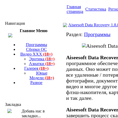
Главная
Статистика
Реги
страница
Навигация
Aiseesoft Data Recovery 1.8.
Главное Меню
Раздел:
Программы
Программы
Сборки ОС
Видео ХХХ
(18+)
Aiseesoft Data Recove
Эротика
(18+)
программное обеспече
Азиатки
(18+)
Галерея
(18+)
данных. Оно может по
Юные
все удаленные / потер
Модели
(18+)
фотографии, документ
Разное
видео и многое другое
флэш-накопителя, кар
и так далее.
Закладка
Aiseesoft Data Recove
завершить процесс ск