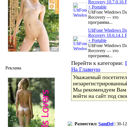
Recovery 10.7.0.16 F
+ Portable
UltFone Windows Da
Recovery — это
программа...
UltFone Windows Da
Recovery 10.6.14.1 F
+ Portable
UltFone Windows Da
Recovery — это
программа...
Перейти к категории:
Реклама
На Главную
Уважаемый посетитель
незарегистрированный
Мы рекомендуем Ва
войти на сайт под св
Разместил:
SamDel
| 30-12