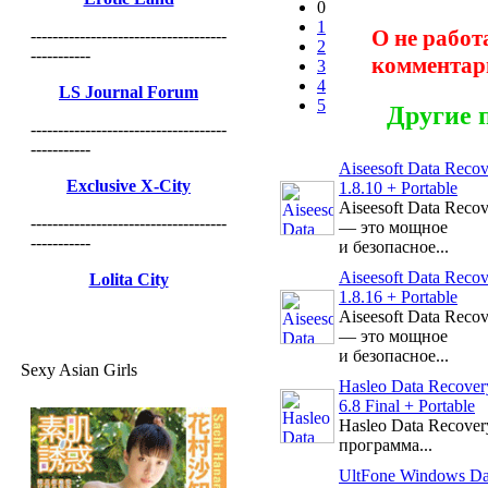
0
1
О не работ
------------------------------------
2
-----------
комментар
3
4
LS Journal Forum
5
Другие 
------------------------------------
-----------
Aiseesoft Data Reco
Exclusive X-City
1.8.10 + Portable
Aiseesoft Data Reco
------------------------------------
— это мощное
-----------
и безопасное...
Aiseesoft Data Reco
Lolita City
1.8.16 + Portable
Aiseesoft Data Reco
— это мощное
и безопасное...
Sexy Asian Girls
Hasleo Data Recover
6.8 Final + Portable
Hasleo Data Recove
программа...
UltFone Windows Da