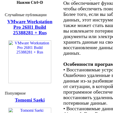
Нажми Ctrl+D
Он обеспечивает функ
чтобы обеспечить поис
Более того, если вы з
Случайные публикации
данных, этот инструм
VMware Workstation
также может стать ва
Pro 26H1 Build
вы извлекаете потерян
25388281 + Rus
документы или электро
хранить данные на сво
восстановление данны
данных.
Особенности прогр
• Восстановимые устр
Ошибочно удаленные 
данные из-за разбивш
от ситуации, в которой
программное обеспече
Популярное
восстановить удаленн
Tomomi Saeki
потерянные данные.
• Восстановимые данн