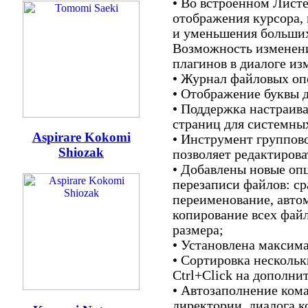
• Во встроенном Лист
отображения курсора,
и уменьшения больши
Возможность изменени
плагинов в диалоге из
• Журнал файловых оп
• Отображение буквы д
• Поддержка настраив
страниц для системны
Aspirare Kokomi
• Инструмент группов
Shiozak
позволяет редактиров
• Добавлены новые оп
перезаписи файлов: с
переименование, авто
копирование всех фай
размера;
• Установлена максим
• Сортировка нескольк
Ctrl+Click на дополни
• Автозаполнение ком
директории, диалога ко