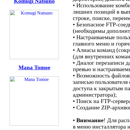
Komugi Natsuno
• Использование комби
лишних позиций в вы
строке, поиске, переим
• Безопасное FTP-сое
(необходимы дополнит
• Настраиваемые поль
главного меню и горя
• Алиасы команд (сок
(для внутренних кома
• Диалог перезаписи д
Mana Tomoe
превью и настраиваем
• Возможность файлов
записью пользователя 
доступа к закрытым п
администратора);
• Поиск на FTP-сервер
• Создание ZIP-архиво
•
Внимание
! Для рас
в меню инсталлятора 