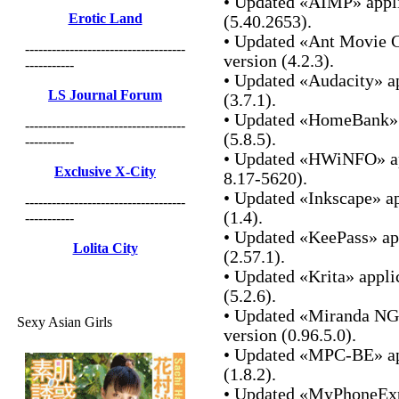
• Updated «AIMP» applic
Erotic Land
(5.40.2653).
• Updated «Ant Movie Ca
------------------------------------
version (4.2.3).
-----------
• Updated «Audacity» ap
LS Journal Forum
(3.7.1).
• Updated «HomeBank» a
------------------------------------
(5.8.5).
-----------
• Updated «HWiNFO» app
Exclusive X-City
8.17-5620).
• Updated «Inkscape» ap
------------------------------------
(1.4).
-----------
• Updated «KeePass» app
Lolita City
(2.57.1).
• Updated «Krita» appli
(5.2.6).
• Updated «Miranda NG»
Sexy Asian Girls
version (0.96.5.0).
• Updated «MPC-BE» app
(1.8.2).
• Updated «MyPhoneExpl