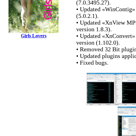
(7.0.3495.27).
• Updated «WinContig» a
(5.0.2.1).
• Updated «XnView MP» 
version 1.8.3).
• Updated «XnConvert» t
Girls Lovers
version (1.102.0).
• Removed 32 Bit plugin
• Updated plugins applic
• Fixed bugs.