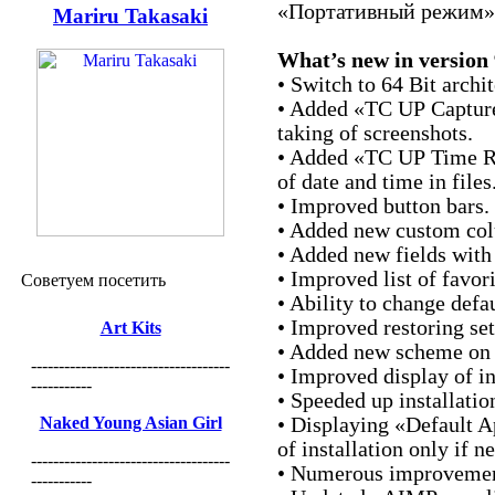
«Портативный режим»
Mariru Takasaki
What’s new in version 
• Switch to 64 Bit archit
• Added «TC UP Capture
taking of screenshots.
• Added «TC UP Time R
of date and time in files
• Improved button bars.
• Added new custom co
• Added new fields with
• Improved list of favori
Советуем посетить
• Ability to change defau
• Improved restoring se
Art Kits
• Added new scheme on 
------------------------------------
• Improved display of in
-----------
• Speeded up installatio
Naked Young Asian Girl
• Displaying «Default A
of installation only if n
------------------------------------
• Numerous improvement
-----------