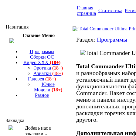
Главная
Статистика
Реги
страница
Навигация
Total Commander Ultima Prim
Главное Меню
Раздел:
Программы
Программы
Сборки ОС
Видео ХХХ
(18+)
Total Commander Ult
Эротика
(18+)
и разнообразных набор
Азиатки
(18+)
Галерея
(18+)
установочный пакет д
Юные
функциональности фай
Модели
(18+)
Commander. Пакет сос
Разное
меню и панели инстру
дополнительных прогр
раскладки горячих кл
другого.
Закладка
Дополнительная ин