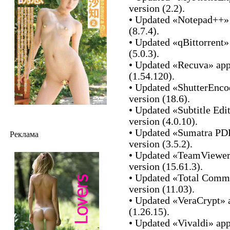
version (2.2).
• Updated «Notepad++» a
(8.7.4).
• Updated «qBittorrent»
(5.0.3).
• Updated «Recuva» appl
(1.54.120).
• Updated «ShutterEncod
version (18.6).
• Updated «Subtitle Edit
version (4.0.10).
• Updated «Sumatra PDF
Реклама
version (3.5.2).
• Updated «TeamViewer»
version (15.61.3).
• Updated «Total Comma
version (11.03).
• Updated «VeraCrypt» a
(1.26.15).
• Updated «Vivaldi» app