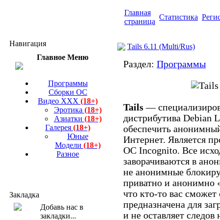
Главная
Статистика
Реги
страница
Навигация
Tails 6.11 (Multi/Rus)
Главное Меню
Раздел:
Программы
Программы
Сборки ОС
Видео ХХХ
(18+)
Tails
— специализиров
Эротика
(18+)
дистрибутива Debian L
Азиатки
(18+)
Галерея
(18+)
обеспечить анонимный
Юные
Интернет. Является п
Модели
(18+)
ОС Incognito. Все исх
Разное
заворачиваются в анон
не анонимные блокиру
приватно и анонимно «
что кто-то вас сможет
Закладка
предназначена для заг
и не оставляет следов 