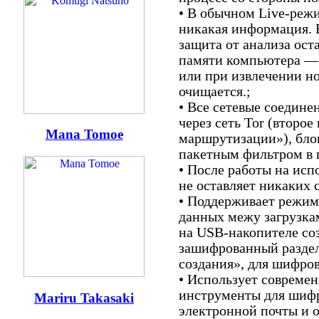
• В обычном Live-режи
никакая информация. Б
защита от анализа ост
памяти компьютера — 
или при извлечении но
очищается.;
• Все сетевые соедине
через сеть Tor (второ
Mana Tomoe
маршрутизации»), бло
пакетным фильтром в 
• После работы на ис
не оставляет никаких 
• Поддерживает режим
данных межу загрузка
на USB-накопителе со
зашифрованный раздел
создания», для шифров
• Использует совреме
инструменты для шиф
Mariru Takasaki
электронной почты и 