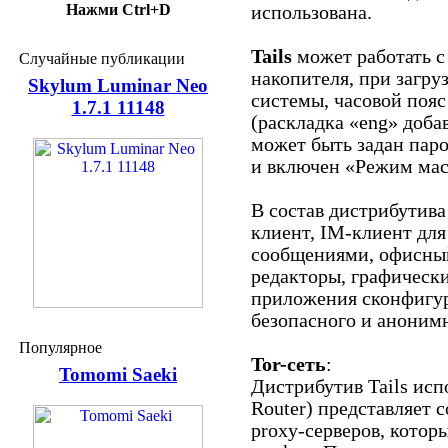
Нажми Ctrl+D
использована.
Tails
может работать с
Случайные публикации
накопителя, при загру
Skylum Luminar Neo
системы, часовой пояс
1.7.1 11148
(раскладка «eng» доба
может быть задан паро
и включен «Режим мас
В состав дистрибутива
клиент, IM-клиент дл
сообщениями, офисный
редакторы, графически
приложения сконфигур
безопасного и аноним
Популярное
Tor-сеть
:
Tomomi Saeki
Дистрибутив Tails испо
Router) представляет 
proxy-серверов, кото