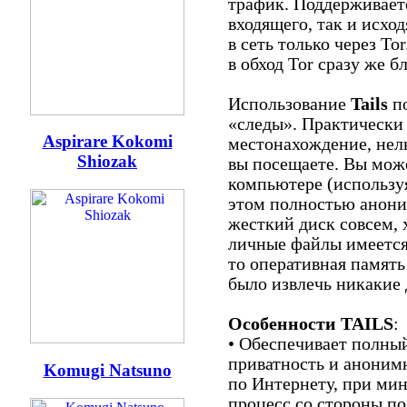
трафик. Поддерживает
входящего, так и исхо
в сеть только через T
в обход Tor сразу же 
Использование
Tails
по
«следы». Практически
Aspirare Kokomi
местонахождение, нель
Shiozak
вы посещаете. Вы може
компьютере (используя
этом полностью анони
жесткий диск совсем, 
личные файлы имеется.
то оперативная память 
было извлечь никакие
Особенности TAILS
:
• Обеспечивает полны
приватность и аноним
Komugi Natsuno
по Интернету, при ми
процесс со стороны по