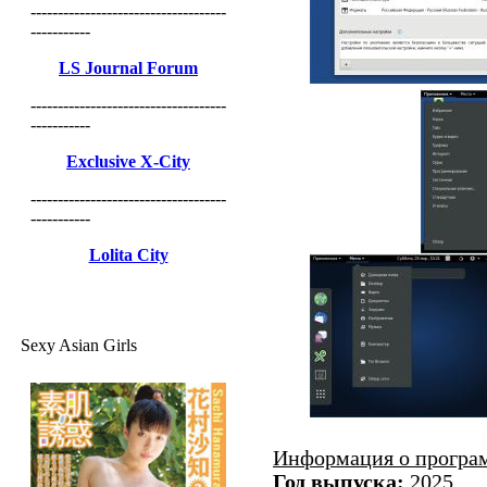
------------------------------------
-----------
LS Journal Forum
------------------------------------
-----------
Exclusive X-City
------------------------------------
-----------
Lolita City
Sexy Asian Girls
Информация о програ
Год выпуска:
2025