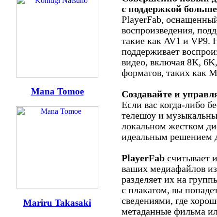
с поддержкой больше
PlayerFab, оснащенны
воспроизведения, подд
такие как AV1 и VP9. 
поддерживает воспрои
видео, включая 8K, 6K
форматов, таких как M
Mana Tomoe
Создавайте и управл
Если вас когда-либо б
телешоу и музыкальны
локальном жестком дис
идеальным решением д
PlayerFab
считывает и
ваших медиафайлов из
разделяет их на групп
с плакатом, вы попаде
сведениями, где хоро
Mariru Takasaki
метаданные фильма ил