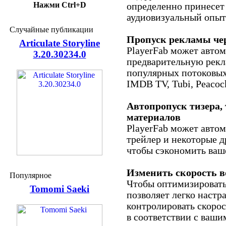
Нажми Ctrl+D
определенно принесет
аудиовизуальный опыт
Случайные публикации
Пропуск рекламы чер
Articulate Storyline
PlayerFab может авто
3.20.30234.0
предварительную рекл
популярных потоковых
IMDB TV, Tubi, Peacock
Автопропуск тизера,
материалов
PlayerFab может автом
трейлер и некоторые 
чтобы сэкономить ваш
Изменить скорость в
Популярное
Чтобы оптимизировать
Tomomi Saeki
позволяет легко настр
контролировать скоро
в соответствии с ваши