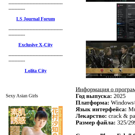
------------------------------------
-----------
LS Journal Forum
------------------------------------
-----------
Exclusive X-City
------------------------------------
-----------
Lolita City
Информация о програ
Год выпуска:
2025
Sexy Asian Girls
Платформа:
Windows®
Язык интерфейса:
Mul
Лекарство:
crack & pa
Размер файла:
325/2