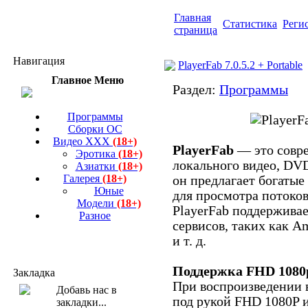
Главная
Статистика
Реги
страница
Навигация
PlayerFab 7.0.5.2 + Portable
Главное Меню
Раздел:
Программы
Программы
Сборки ОС
Видео ХХХ
(18+)
PlayerFab
— это совр
Эротика
(18+)
локального видео, DVD
Азиатки
(18+)
Галерея
(18+)
он предлагает богаты
Юные
для просмотра потоков
Модели
(18+)
PlayerFab поддержива
Разное
сервисов, таких как Am
и т. д.
Поддержка FHD 1080p
Закладка
При воспроизведении в
под рукой FHD 1080P и