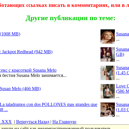
ботающих ссылках писать в комментариях, или в
Другие публикации по теме:
 (1008 MB)
Susana
...
Susana
: Jackpot Redhead (942 MB)
GB)
...
Susana
екс с красоткой Susana Melo
(1.45 
бестия Susana Melo занимается...
...
Love O
Susan Melo (466 MB)
(586 
...
 La taladramos con dos POLLONES mas grandes que
Susana 
8 ...
(1.03 
...
о ХХХ
|
Вернуться Назад
|
На Главную
зашли на сайт как незарегистрированный пользователь