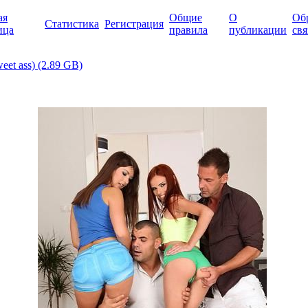
ая
Общие
О
Об
Статистика
Регистрация
ица
правила
публикации
свя
eet ass) (2.89 GB)