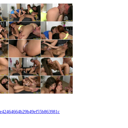
aa032e42464664b29b49ef55b863981c