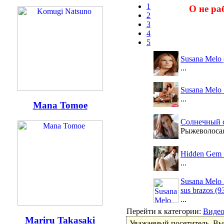
1
О не ра
2
3
4
5
Susana Melo
...
Susana Melo 
...
Mana Tomoe
Солнечный с
Рыжеволосая 
Hidden Gem 
...
Susana Melo
sus brazos (93
...
Перейти к категории:
Виде
Mariru Takasaki
Уважаемый посетитель, Вы 