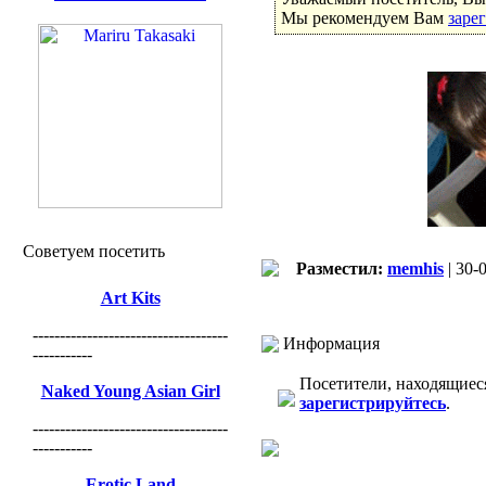
Мы рекомендуем Вам
заре
Советуем посетить
Разместил:
memhis
| 30-
Art Kits
------------------------------------
Информация
-----------
Посетители, находящиес
Naked Young Asian Girl
зарегистрируйтесь
.
------------------------------------
-----------
Erotic Land