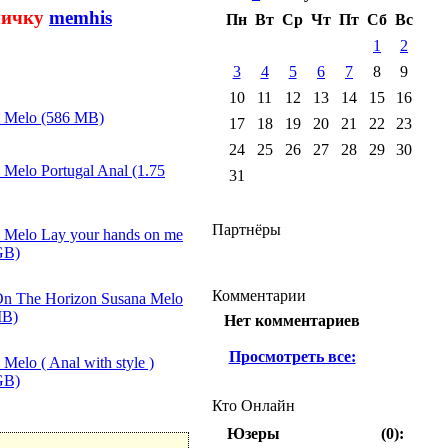
 личку
memhis
Пн
Вт
Ср
Чт
Пт
Сб
Вс
1
2
3
4
5
6
7
8
9
10
11
12
13
14
15
16
 Melo (586 MB)
17
18
19
20
21
22
23
24
25
26
27
28
29
30
 Melo Portugal Anal (1.75
31
Партнёры
 Melo Lay your hands on me
GB)
Комментарии
n The Horizon Susana Melo
MB)
Нет комментариев
Просмотреть все:
Melo ( Anal with style )
GB)
Кто Онлайн
Юзеры
(0):