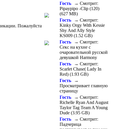
Гость
→ Смотрит:
Pipaypipo -Clip (120)
(627 MB)
Гость
→ Смотрит:
Kinky Orgy With Kessie
бликации. Пожалуйста
Shy And Ally Style
KS009 (1.52 GB)
Гость
→ Смотрит:
Секс на кухне с
очаровательной русской
девушкой Harmony
Гость
→ Смотрит:
Scarlet Chase( Lady In
Red) (1.93 GB)
Гость
→
Просматривает главную
страницу
Гость
→ Смотрит:
Richelle Ryan And August
Taylor Tag Team A Young
Dude (3.95 GB)
Гость
→ Смотрит:
Падчерица