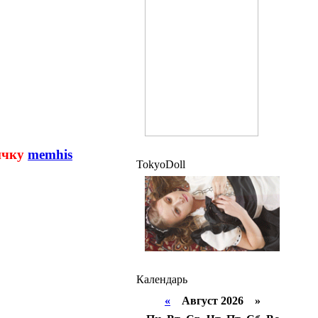
ичку
memhis
TokyoDoll
Календарь
«
Август 2026 »