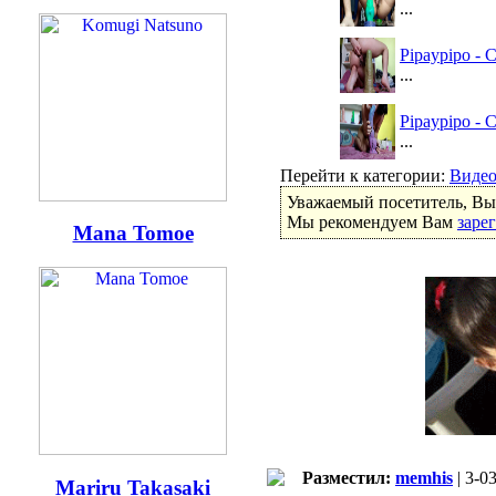
...
Pipaypipo - 
...
Pipaypipo - 
...
Перейти к категории:
Виде
Уважаемый посетитель, Вы 
Мы рекомендуем Вам
заре
Mana Tomoe
Разместил:
memhis
| 3-0
Mariru Takasaki