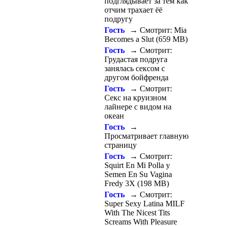
подглядывает за тем как
отчим трахает ёё
подругу
Гость
→ Смотрит: Mia
Becomes a Slut (659 MB)
Гость
→ Смотрит:
Грудастая подруга
занялась сексом с
другом бойфренда
Гость
→ Смотрит:
Секс на круизном
лайнере с видом на
океан
Гость
→
Просматривает главную
страницу
Гость
→ Смотрит:
Squirt En Mi Polla y
Semen En Su Vagina
Fredy 3X (198 MB)
Гость
→ Смотрит:
Super Sexy Latina MILF
With The Nicest Tits
Screams With Pleasure