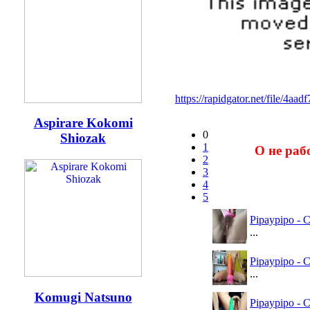
https://rapidgator.net/file/4
Aspirare Kokomi
0
Shiozak
1
О не раб
2
3
4
5
Pipaypipo - 
...
Pipaypipo - 
...
Komugi Natsuno
Pipaypipo - 