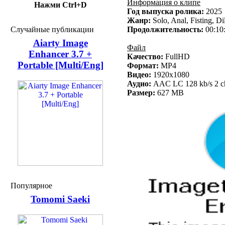
Информация о клипе
Нажми Ctrl+D
Год выпуска ролика:
2025
Жанр:
Solo, Anal, Fisting, Di
Случайные публикации
Продолжительность:
00:10
Aiarty Image
Файл
Enhancer 3.7 +
Качество:
FullHD
Portable [Multi/Eng]
Формат:
MP4
Видео:
1920x1080
Аудио:
AAC LC 128 kb/s 2 ch
Размер:
627 MB
Популярное
Tomomi Saeki