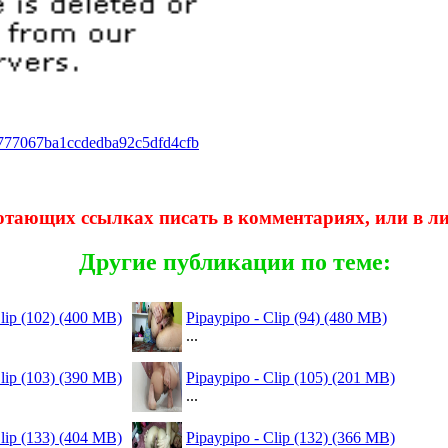
aadf777067ba1ccdedba92c5dfd4cfb
отающих ссылках писать в комментариях, или в л
Другие публикации по теме:
Clip (102) (400 MB)
Pipaypipo - Clip (94) (480 MB)
...
Clip (103) (390 MB)
Pipaypipo - Clip (105) (201 MB)
...
Clip (133) (404 MB)
Pipaypipo - Clip (132) (366 MB)