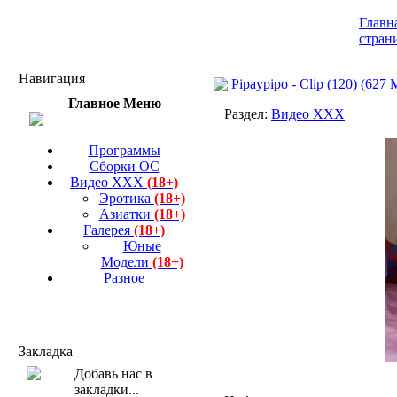
Главн
стран
Навигация
Pipaypipo - Clip (120) (627
Главное Меню
Раздел:
Видео ХХХ
Программы
Сборки ОС
Видео ХХХ
(18+)
Эротика
(18+)
Азиатки
(18+)
Галерея
(18+)
Юные
Модели
(18+)
Разное
Закладка