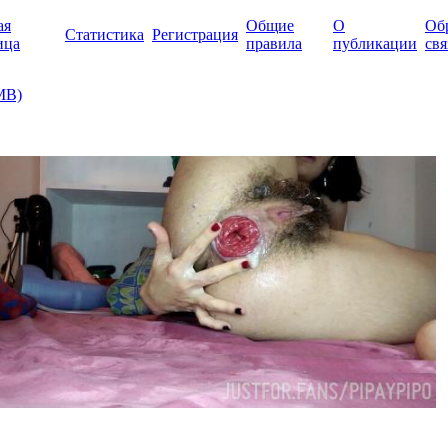
ая
Общие
О
Об
Статистика
Регистрация
ица
правила
публикации
свя
 MB)