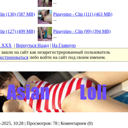
...
Clip (130) (587 MB)
Pipaypipo - Clip (111) (463 MB)
...
Clip (127) (499 MB)
Pipaypipo - Clip (99) (394 MB)
...
о ХХХ
|
Вернуться Назад
|
На Главную
зашли на сайт как незарегистрированный пользователь
гистрироваться
либо войти на сайт под своим именем.
3-2025, 10:28 | Просмотров: 78 | Коментариев (0)