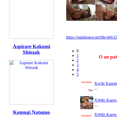
https://rapidgator.net/file/
Aspirare Kokomi
0
Shiozak
1
О не ра
2
3
4
5
Xwife Karen
...
XWife Karen:
...
Komugi Natsuno
XWife Karen 