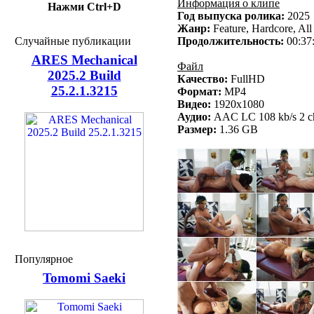
Информация о клипе
Нажми Ctrl+D
Год выпуска ролика:
2025
Жанр:
Feature, Hardcore, All
Случайные публикации
Продолжительность:
00:37
ARES Mechanical
Файл
2025.2 Build
Качество:
FullHD
25.2.1.3215
Формат:
MP4
Видео:
1920x1080
Аудио:
AAC LC 108 kb/s 2 ch
Размер:
1.36 GB
Популярное
Tomomi Saeki