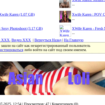
...
 Xwife Karen (1.07 GB)
Xwife Karen : POV 
...
 Sexy Photoshoot (3.17 GB)
XWife Karen - Fresh 
...
о ХХХ
,
Видео ХХХ
|
Вернуться Назад
|
На Главную
зашли на сайт как незарегистрированный пользователь
гистрироваться
либо войти на сайт под своим именем.
07-2025, 12:54 | Просмотров: 47 | Коментариев (0)