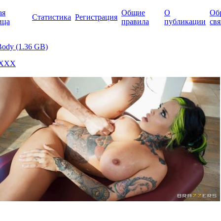
ая
Общие
О
Об
Статистика
Регистрация
ица
правила
публикации
свя
Body (1.36 GB)
 ХХХ