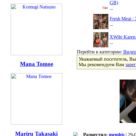
GB)
...
Fresh Meat :
...
XWife Karen:
...
Перейти к категории:
Виде
Уважаемый посетитель, Вы 
Mana Tomoe
Мы рекомендуем Вам
заре
Mariru Takasaki
Разместил:
memhis
| 29-