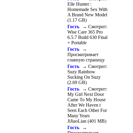
Elle Hunter :
Homemade Sex With
A Brand New Model
(1.17 GB)
Гость
→ Смотрит:
Wise Care 365 Pro
6.5.7 Build 630 Final
+ Portable
Гость
→
Просматривает
главную страницу
Гость
→ Смотрит:
Suzy Rainbow
Sucking On Suzy
(2.69 GB)
Гость
→ Смотрит:
My Girl Next Door
Came To My House
After We Haven t
Seen Each Other For
Many Years
JiJiaoLian (401 MB)
Гость
→
Просматривает