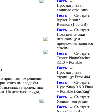
Гость
→
Просматривает
главную страницу
Гость
→ Смотрит:
Jupiter Jetson :
Reunion (1.50 GB)
Гость
→ Смотрит:
Показала сиськи
незнакомцу и
предложила заняться
сексом
Гость
→ Смотрит:
Teorex PhotoStitcher
3.1.0 + Portable
Гость
→
Просматривает
страницу: Error 404
ть о принятом им решении.
Гость
→ Смотрит:
принятого им вроде бы
HyperSnap 9.6.0 Final
обозначилась перспектива
+ Portable (Rus/Eng)
и. Но деваться некуда,
Гость
→ Смотрит:
Узники географии
Гость
→ Смотрит:
Nala (4.66 GB)