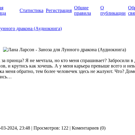
ая
Общие
О
Об
Статистика
Регистрация
ица
правила
публикации
свя
Лунного дракона (Аудиокнига)
 за принца? Я не мечтала, но кто меня спрашивает? Забросили в
ов, и крутись как хочешь. А у меня карьера превыше всего и нев
ка меня обратно, тем более человечек здесь не жалуют. Что? Дом
лись…
-03-2024, 23:48 | Просмотров: 122 | Коментариев (0)