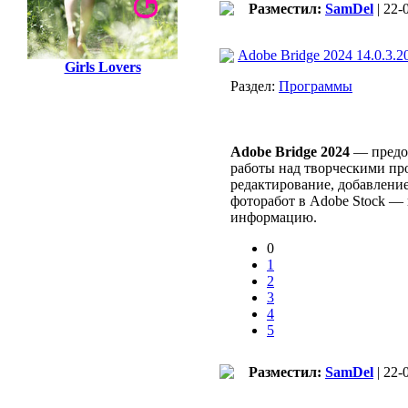
Разместил:
SamDel
| 22-
Adobe Bridge 2024 14.0.3.2
Girls Lovers
Раздел:
Программы
Adobe Bridge 2024
— предос
работы над творческими пр
редактирование, добавление
фоторабот в Adobe Stock —
информацию.
0
1
2
3
4
5
Разместил:
SamDel
| 22-