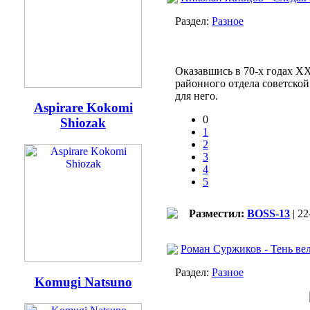
Раздел:
Разное
Оказавшись в 70-х годах XX
районного отдела советской
для него.
Aspirare Kokomi
0
Shiozak
1
2
3
4
5
Разместил:
BOSS-13
| 22
Роман Суржиков - Тень вел
Раздел:
Разное
Komugi Natsuno