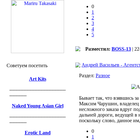
0
1
2
3
4
5
Разместил:
BOSS-13
| 22
Андрей Васильев - Агентс
Советуем посетить
Раздел:
Разное
Art Kits
------------------------------------
-----------
Бывает так, что взявшись з
Максим Чарушин, владелец а
Naked Young Asian Girl
несложного заказа вдруг по
дальней дороги, ведущей в 
------------------------------------
поскольку слово, данное им
-----------
0
Erotic Land
1