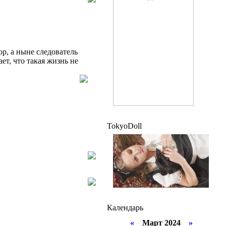
ор, а ныне следователь
т, что такая жизнь не
TokyoDoll
Календарь
«
Март 2024
»