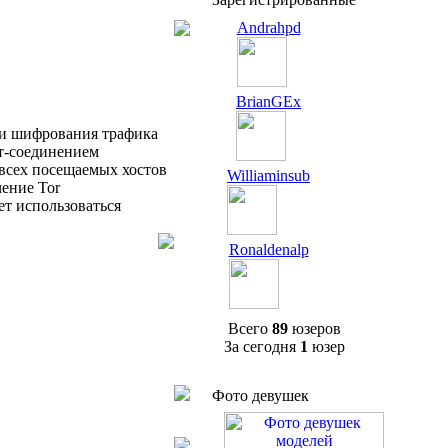
Andrahpd
BrianGEx
 и шифрования трафика
ет-соединением
 всех посещаемых хостов
Williaminsub
ение Tor
ет использоваться
Ronaldenalp
Всего
89
юзеров
За сегодня
1
юзер
Фото девушек