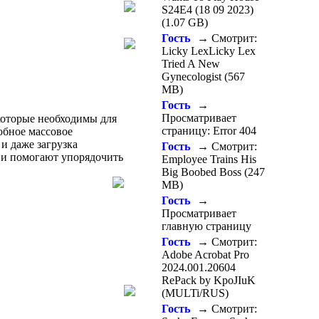
S24E4 (18 09 2023)
(1.07 GB)
Гость
→ Смотрит:
Licky LexLicky Lex
Tried A New
Gynecologist (567
MB)
Гость
→
Просматривает
которые необходимы для
страницу: Error 404
обное массовое
и даже загрузка
Гость
→ Смотрит:
 и помогают упорядочить
Employee Trains His
Big Boobed Boss (247
MB)
Гость
→
Просматривает
главную страницу
Гость
→ Смотрит:
Adobe Acrobat Pro
2024.001.20604
RePack by KpoJIuK
(MULTi/RUS)
Гость
→ Смотрит: