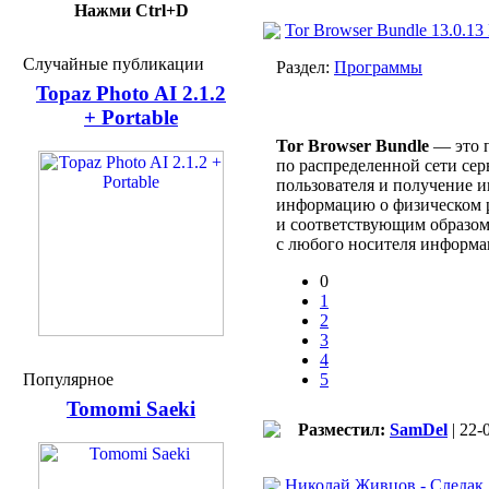
Нажми Ctrl+D
Tor Browser Bundle 13.0.13
Случайные публикации
Раздел:
Программы
Topaz Photo AI 2.1.2
+ Portable
Tor Browser Bundle
— это п
по распределенной сети сер
пользователя и получение и
информацию о физическом р
и соответствующим образом 
с любого носителя информац
0
1
2
3
4
Популярное
5
Tomomi Saeki
Разместил:
SamDel
| 22-
Николай Живцов - Следак 