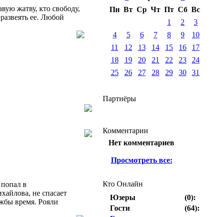
вую жатву, кто свободу,
Пн
Вт
Ср
Чт
Пт
Сб
Вс
 развеять ее. Любой
1
2
3
4
5
6
7
8
9
10
11
12
13
14
15
16
17
18
19
20
21
22
23
24
25
26
27
28
29
30
31
Партнёры
Комментарии
Нет комментариев
Просмотреть все:
Кто Онлайн
 попал в
хайлова, не спасает
Юзеры
(0):
жбы время. Рояли
Гости
(64):