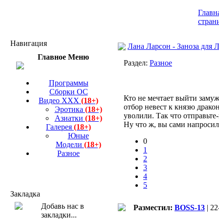
Главн
стран
Навигация
Лана Ларсон - Заноза для 
Главное Меню
Раздел:
Разное
Программы
Сборки ОС
Кто не мечтает выйти замуж
Видео ХХХ
(18+)
отбор невест к князю дракон
Эротика
(18+)
уволили. Так что отправьте-
Азиатки
(18+)
Ну что ж, вы сами напроси
Галерея
(18+)
Юные
0
Модели
(18+)
1
Разное
2
3
4
5
Закладка
Разместил:
BOSS-13
| 22