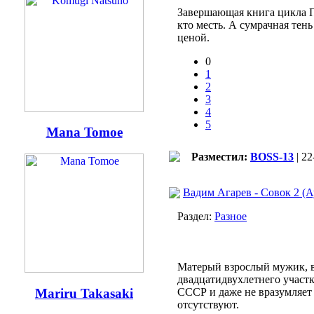
Завершающая книга цикла По
кто месть. А сумрачная тен
ценой.
0
1
2
3
4
5
Mana Tomoe
Разместил:
BOSS-13
| 22
Вадим Агарев - Совок 2 (
Раздел:
Разное
Матерый взрослый мужик, в
двадцатидвухлетнего участк
Mariru Takasaki
СССР и даже не вразумляет
отсутствуют.