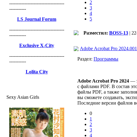
2
------------------------------------
3
-----------
4
5
LS Journal Forum
------------------------------------
Разместил:
BOSS-13
| 22
-----------
Exclusive X-City
Adobe Acrobat Pro 2024.00
------------------------------------
Раздел:
Программы
-----------
Lolita City
Adobe Acrobat Pro 2024
— э
с файлами PDF. В состав э
файлы PDF, а также заполн
Sexy Asian Girls
вы сможете создавать, эксп
Последние версии файлов все
0
1
2
3
4