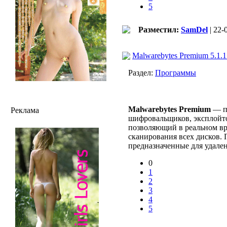
5
Разместил:
SamDel
| 22-
Malwarebytes Premium 5.1.1
Раздел:
Программы
Malwarebytes Premium
— пр
Реклама
шифровальщиков, эксплойто
позволяющий в реальном вр
сканирования всех дисков.
предназначенные для удале
0
1
2
3
4
5