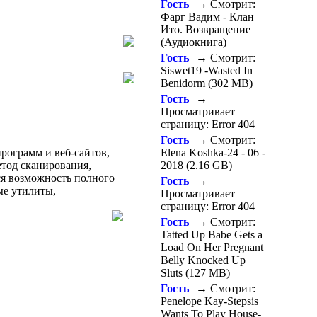
Гость
→ Смотрит:
Фарг Вадим - Клан
Ито. Возвращение
(Аудиокнига)
Гость
→ Смотрит:
Siswet19 -Wasted In
Benidorm (302 MB)
Гость
→
Просматривает
страницу: Error 404
Гость
→ Смотрит:
рограмм и веб-сайтов,
Elena Koshka-24 - 06 -
етод сканирования,
2018 (2.16 GB)
ся возможность полного
Гость
→
ые утилиты,
Просматривает
страницу: Error 404
Гость
→ Смотрит:
Tatted Up Babe Gets a
Load On Her Pregnant
Belly Knocked Up
Sluts (127 MB)
Гость
→ Смотрит:
Penelope Kay-Stepsis
Wants To Play House-