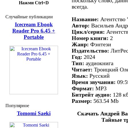
поскольку слово, дан
Нажми Ctrl+D
всегда.
Случайные публикации
Название:
Агентство 
Icecream Ebook
Автор:
Васильев Андр
Reader Pro 6.45 +
Цикл/серия:
Агентств
Portable
Номер книги:
2
Жанр:
Фэнтези
Издательство:
ЛитРе
Год:
2024
Тип:
аудиокнига
Читает:
Троицкий Ол
Язык:
Русский
Время звучания:
09:5
Формат:
MP3
Битрейт аудио:
128 кб
Размер:
563.54 Mb
Популярное
Tomomi Saeki
Скачать Андрей Ва
Тайные т