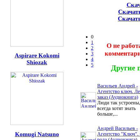
Скач
Скачать
Скачать
0
1
О не работ
2
комментари
3
Aspirare Kokomi
4
Shiozak
5
Другие 
Васильев Андрей -
Агентство ключ. Л
заказ (Аудиокнига)
Люди так устроены,
всегда хотят знать
больше,...
Андрей Васильев -
Komugi Natsuno
Агентство "Ключ". 
рода (Аудиокнига)