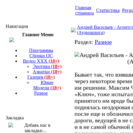
Главная
Статистика
Реги
страница
Навигация
Андрей Васильев - Агентс
(Аудиокнига)
Главное Меню
Раздел:
Разное
Программы
Сборки ОС
Видео ХХХ
(18+)
Эротика
(18+)
Азиатки
(18+)
Бывает так, что взявши
Галерея
(18+)
через некоторое время
Юные
им решении. Максим Ч
Модели
(18+)
Разное
«Ключ», тоже испытал 
принятого им вроде бы
поднялась нездоровая 
после еще и обозначил
Закладка
дороги, ведущей в не 
и в не самой обычной 