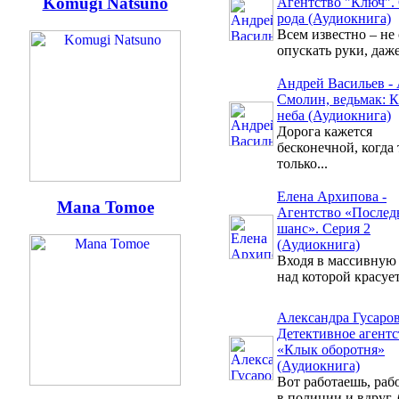
Komugi Natsuno
Агентство "Ключ". 
рода (Аудиокнига)
Всем известно – не
опускать руки, даже 
Андрей Васильев - 
Смолин, ведьмак: 
неба (Аудиокнига)
Дорога кажется
бесконечной, когда
только...
Елена Архипова -
Mana Tomoe
Агентство «Послед
шанс». Серия 2
(Аудиокнига)
Входя в массивную 
над которой красует
Александра Гусаров
Детективное агентс
«Клык оборотня»
(Аудиокнига)
Вот работаешь, раб
в полиции и вдруг, б