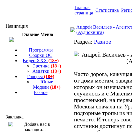
Главная
Статистика
Реги
страница
Навигация
Андрей Васильев - Агентст
(Аудиокнига)
Главное Меню
Раздел:
Разное
Программы
Сборки ОС
Видео ХХХ
(18+)
Эротика
(18+)
Азиатки
(18+)
Часто дорога, кажущая
Галерея
(18+)
от дома местам, заводи
Юные
которых он изначально
Модели
(18+)
Разное
случилось и с Максим
простенький, на первый
Москвы сначала на Ура
подгорные тропы из чи
Закладка
нечасто. И теперь совс
спутники достигнут п