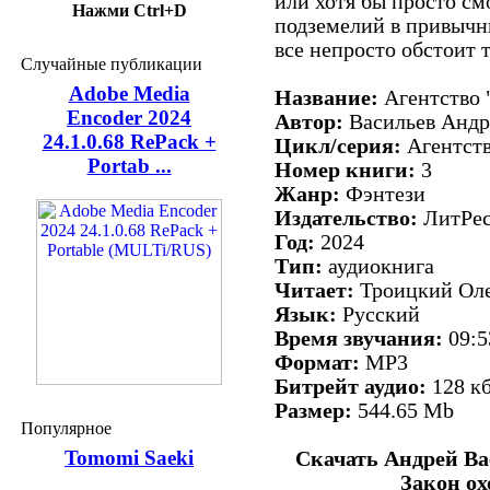
или хотя бы просто см
Нажми Ctrl+D
подземелий в привычн
все непросто обстоит т
Случайные публикации
Adobe Media
Название:
Агентство 
Encoder 2024
Автор:
Васильев Андр
24.1.0.68 RePack +
Цикл/серия:
Агентств
Portab ...
Номер книги:
3
Жанр:
Фэнтези
Издательство:
ЛитРе
Год:
2024
Тип:
аудиокнига
Читает:
Троицкий Ол
Язык:
Русский
Время звучания:
09:5
Формат:
MP3
Битрейт аудио:
128 кб
Размер:
544.65 Mb
Популярное
Tomomi Saeki
Скачать Андрей Ва
Закон ох