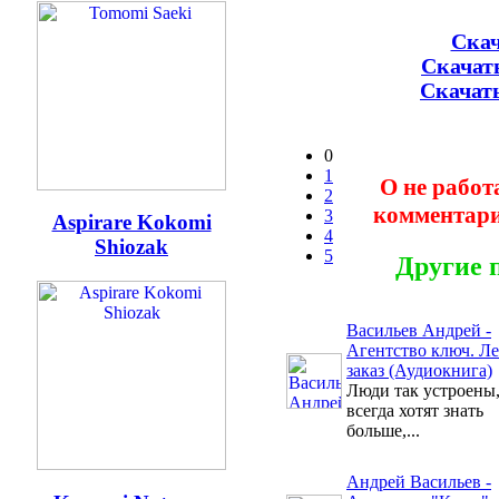
Скач
Скачать
Скачать
0
1
О не работ
2
комментари
3
Aspirare Kokomi
4
Shiozak
5
Другие 
Васильев Андрей -
Агентство ключ. Л
заказ (Аудиокнига)
Люди так устроены,
всегда хотят знать
больше,...
Андрей Васильев -