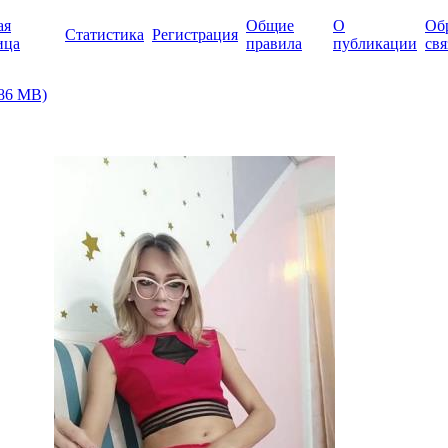
ая
Общие
О
Об
Статистика
Регистрация
ица
правила
публикации
свя
(186 MB)