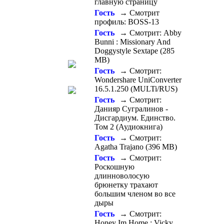
главную страницу
Гость
→ Смотрит
профиль: BOSS-13
Гость
→ Смотрит: Abby
Bunni : Missionary And
Doggystyle Sextape (285
MB)
Гость
→ Смотрит:
Wondershare UniConverter
16.5.1.250 (MULTi/RUS)
Гость
→ Смотрит:
Данияр Сугралинов -
Дисгардиум. Единство.
Том 2 (Аудиокнига)
Гость
→ Смотрит:
Agatha Trajano (396 MB)
Гость
→ Смотрит:
Роскошную
длинноволосую
брюнетку трахают
большим членом во все
дыры
Гость
→ Смотрит:
Honey Im Home : Vicky