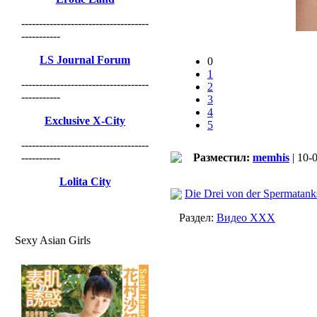
------------------------------------
-----------
LS Journal Forum
0
1
------------------------------------
2
-----------
3
4
Exclusive X-City
5
------------------------------------
-----------
Разместил:
memhis
| 10-
Lolita City
Die Drei von der Spermatanks
Раздел:
Видео ХХХ
Sexy Asian Girls