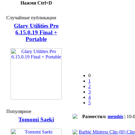
Нажми Ctrl+D
Случайные публикации
Glary Utilities Pro
6.15.0.19 Final +
Portable
0
1
2
3
4
5
Популярное
Разместил:
memhis
| 10-
Tomomi Saeki
Barbie Mistress Clip (H) Cli