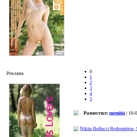
0
Реклама
1
2
3
4
5
Разместил:
memhis
| 10-
Nikita Bellucci Redemption