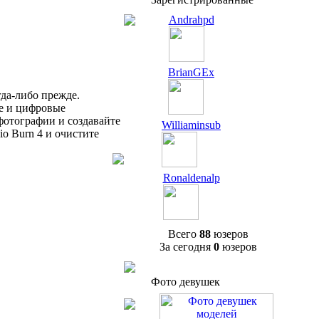
Andrahpd
BrianGEx
да-либо прежде.
ие и цифровые
фотографии и создавайте
Williaminsub
 Burn 4 и очистите
Ronaldenalp
Всего
88
юзеров
За сегодня
0
юзеров
Фото девушек