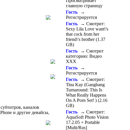
Просматривает
главную страницу
Гость
→
Регистрируется
Гость
→ Смотрит:
Sexy Lila Love want\'s
that cock from her
friend\'s brother (1.37
GB)
Гость
→ Смотрит
категорию: Видео
ХХХ
Гость
→
Регистрируется
Гость
→ Смотрит:
Tina Kay (Gangbang
Turnaround: This Is
What Really Happens
On A Porn Set! ) (2.16
GB)
 субтитров, каналов
Гость
→ Смотрит:
iPhone и другие девайсы,
AquaSoft Photo Vision
17.2.05 + Portable
[Multi/Rus]