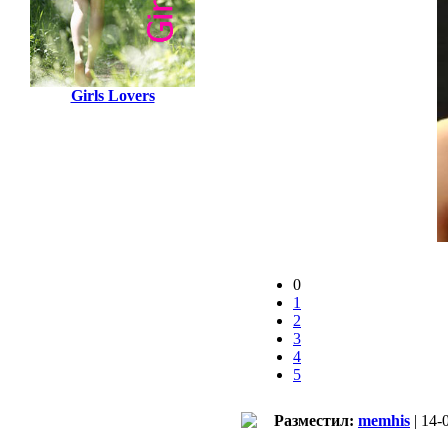
Girls Lovers
0
1
2
3
4
5
Разместил:
memhis
| 14-