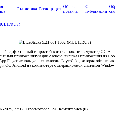
ая
Общие
О
Об
Статистика
Регистрация
ица
правила
публикации
свя
(MULTi/RUS)
ый, эффективный и простой в использовании эмулятор ОС And
ильными приложениями для Android, включая приложения из Goog
pp Player использует технологию LayerCake, которая обеспечив
я ОС Android на компьютере с операционной системой Window
02-2025, 22:12 | Просмотров: 124 | Коментариев (0)