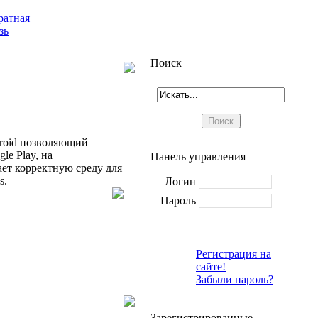
ратная
зь
Поиск
roid позволяющий
le Play, на
Панель управления
ает корректную среду для
s.
Логин
Пароль
Регистрация на
сайте!
Забыли пароль?
Зарегистрированные