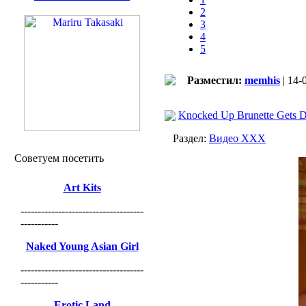
2
3
4
5
Разместил:
memhis
| 14-
Knocked Up Brunette Gets D
Раздел:
Видео ХХХ
Советуем посетить
Art Kits
------------------------------------
-----------
Naked Young Asian Girl
------------------------------------
-----------
Erotic Land