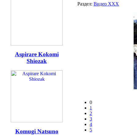
Раздел:
Видео ХХХ
Aspirare Kokomi
Shiozak
0
1
2
3
4
5
Komugi Natsuno