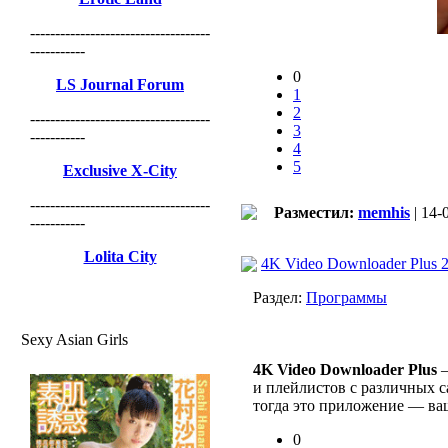
------------------------------------
-----------
0
LS Journal Forum
1
2
------------------------------------
3
-----------
4
5
Exclusive X-City
------------------------------------
Разместил:
memhis
| 14-
-----------
Lolita City
4K Video Downloader Plus 2
Раздел:
Программы
Sexy Asian Girls
4K Video Downloader Plus
—
и плейлистов с различных са
тогда это приложение — ваш
0