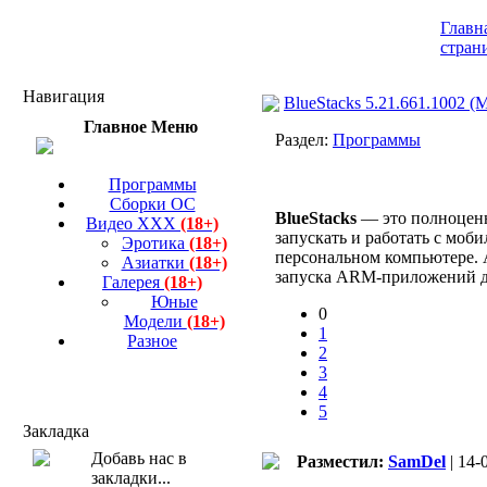
Главн
стран
Навигация
BlueStacks 5.21.661.1002 
Главное Меню
Раздел:
Программы
Программы
Сборки ОС
BlueStacks
— это полноценн
Видео ХХХ
(18+)
запускать и работать с моб
Эротика
(18+)
персональном компьютере. A
Азиатки
(18+)
запуска ARM-приложений дл
Галерея
(18+)
Юные
0
Модели
(18+)
1
Разное
2
3
4
5
Закладка
Разместил:
SamDel
| 14-