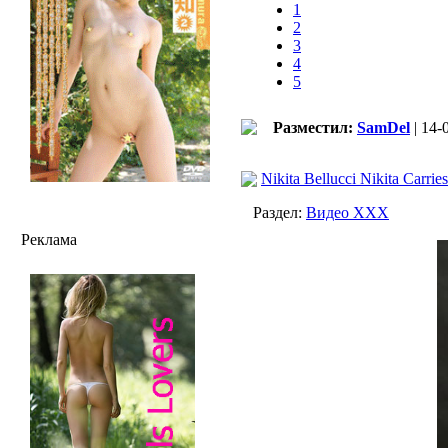
1
2
3
4
5
Разместил:
SamDel
| 14-
Nikita Bellucci Nikita Carri
Раздел:
Видео ХХХ
Реклама