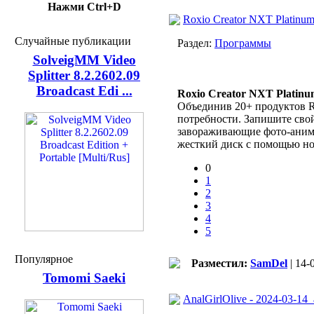
Нажми Ctrl+D
Roxio Creator NXT Platinum
Случайные публикации
Раздел:
Программы
SolveigMM Video
Splitter 8.2.2602.09
Broadcast Edi ...
Roxio Creator NXT Platin
Объединив 20+ продуктов Ro
потребности. Запишите свой
завораживающие фото-анима
жесткий диск с помощью нов
0
1
2
3
4
5
Популярное
Разместил:
SamDel
| 14-
Tomomi Saeki
AnalGirlOlive - 2024-03-1