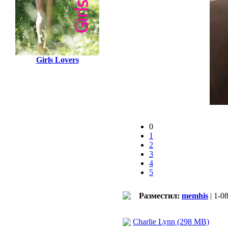
Girls Lovers
0
1
2
3
4
5
Разместил:
memhis
| 1-0
Charlie Lynn (298 MB)