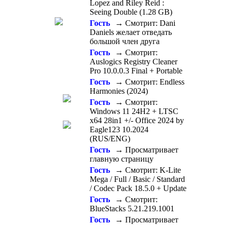
Lopez and Riley Reid :
Seeing Double (1.28 GB)
Гость
→ Смотрит: Dani
Daniels желает отведать
большой член друга
Гость
→ Смотрит:
Auslogics Registry Cleaner
Pro 10.0.0.3 Final + Portable
Гость
→ Смотрит: Endless
Harmonies (2024)
Гость
→ Смотрит:
Windows 11 24H2 + LTSC
x64 28in1 +/- Office 2024 by
Eagle123 10.2024
(RUS/ENG)
Гость
→ Просматривает
главную страницу
Гость
→ Смотрит: K-Lite
Mega / Full / Basic / Standard
/ Codec Pack 18.5.0 + Update
Гость
→ Смотрит:
BlueStacks 5.21.219.1001
Гость
→ Просматривает