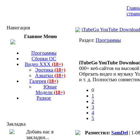
Главн
стран
Навигация
iTubeGo YouTube Downloader
Главное Меню
Раздел:
Программы
Программы
Сборки ОС
iTubeGo YouTube Downloa
Видео ХХХ
(18+)
000+ веб-сайтов на высокой
Эротика
(18+)
Обрезать видео и музыку Yo
Азиатки
(18+)
и т. д. Полностью совместим
Галерея
(18+)
Юные
0
Модели
(18+)
1
Разное
2
3
4
5
Закладка
Разместил:
SamDel
| 1-0