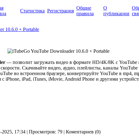
ая
Общие
О
Об
Статистика
Регистрация
ица
правила
публикации
свя
 10.6.0 + Portable
der
— позволит загружать видео в формате HD/4K/8K с YouTube и
 скорости. Скачивайте видео, аудио, плейлисты, каналы YouTube 
uTube во встроенном браузере, конвертируйте YouTube в mp4, mp3
 с iPhone, iPad, iTunes, iMovie, Android Phone и другими устройс
8-2025, 17:34 | Просмотров: 79 | Коментариев (0)