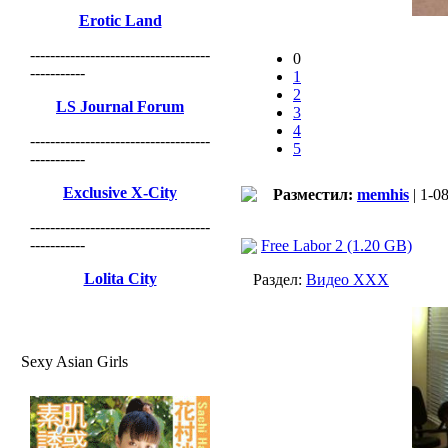
Erotic Land
------------------------------------
0
-----------
1
2
LS Journal Forum
3
4
------------------------------------
5
-----------
Exclusive X-City
Разместил:
memhis
| 1-0
------------------------------------
-----------
Free Labor 2 (1.20 GB)
Lolita City
Раздел:
Видео ХХХ
Sexy Asian Girls