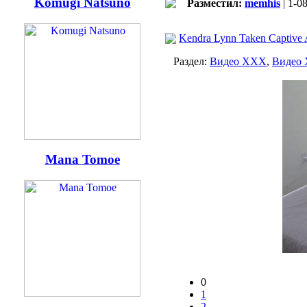
Komugi Natsuno
Разместил:
memhis
| 1-0
Kendra Lynn Taken Captiv
Раздел:
Видео ХХХ
,
Видео
Mana Tomoe
0
1
2