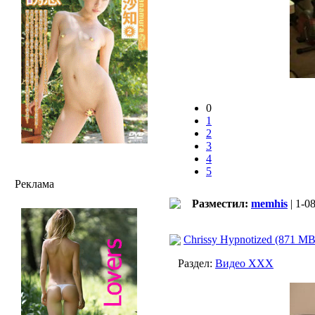
0
1
2
3
4
5
Реклама
Разместил:
memhis
| 1-0
Chrissy Hypnotized (871 MB
Раздел:
Видео ХХХ