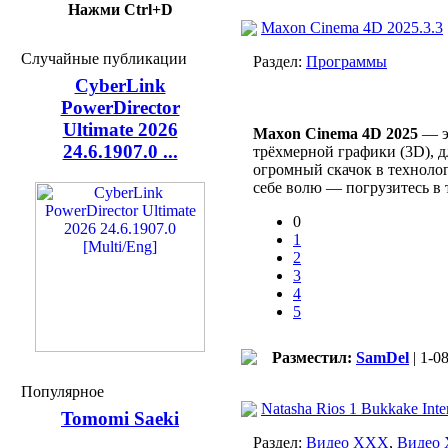
Нажми Ctrl+D
Maxon Cinema 4D 2025.3.3
Случайные публикации
Раздел:
Программы
CyberLink
PowerDirector
Ultimate 2026
Maxon Cinema 4D 2025
— э
24.6.1907.0 ...
трёхмерной графики (3D), д
огромный скачок в техноло
себе волю — погрузитесь в 
0
1
2
3
4
5
Разместил:
SamDel
| 1-0
Популярное
Natasha Rios 1 Bukkake Int
Tomomi Saeki
Раздел:
Видео ХХХ
,
Видео