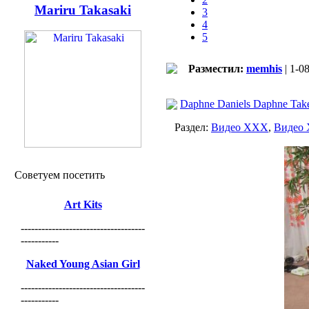
Mariru Takasaki
3
4
5
Разместил:
memhis
| 1-0
Daphne Daniels Daphne Tak
Раздел:
Видео ХХХ
,
Видео
Советуем посетить
Art Kits
------------------------------------
-----------
Naked Young Asian Girl
------------------------------------
-----------