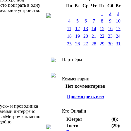
сто поиграть в одну
Пн
Вт
Ср
Чт
Пт
Сб
Вс
реальное устройство.
1
2
3
4
5
6
7
8
9
10
11
12
13
14
15
16
17
18
19
20
21
22
23
24
25
26
27
28
29
30
31
Партнёры
Комментарии
Нет комментариев
Просмотреть все:
уск» и проводника
Кто Онлайн
ваемый интерфейс
ть «Метро» как меню
Юзеры
(0):
удобно.
Гости
(29):