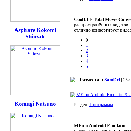
CoolUtils Total Movie Conve
распространённых кодеков в
Aspirare Kokomi
отлично конвертирует видео 
Shiozak
0
1
2
3
4
5
Разместил:
SamDel
| 25-
MEmu Android Emulator 9.
Komugi Natsuno
Раздел:
Программы
MEmu Android Emulator
— 
насладиться всеми приложе