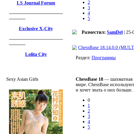
2
LS Journal Forum
3
------------------------------------
4
-----------
5
Exclusive X-City
Разместил:
SamDel
| 25-
------------------------------------
-----------
ChessBase 18.14.0.0 (MULT
Lolita City
Раздел:
Программы
Sexy Asian Girls
ChessBase 18
— шахматная б
мире. ChessBase используют
и хочет знать о них больше
0
1
2
3
4
5