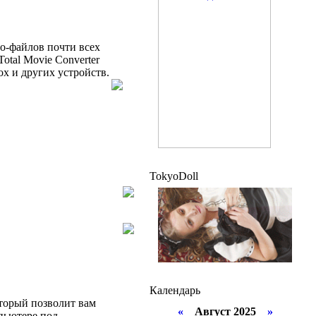
о-файлов почти всех
tal Movie Converter
Box и других устройств.
TokyoDoll
Календарь
торый позволит вам
«
Август 2025
»
пьютере под