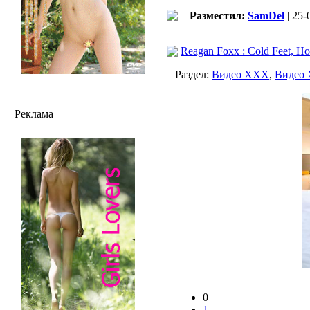
Разместил:
SamDel
| 25-
Reagan Foxx : Cold Feet, Hot
Раздел:
Видео ХХХ
,
Видео
Реклама
0
1