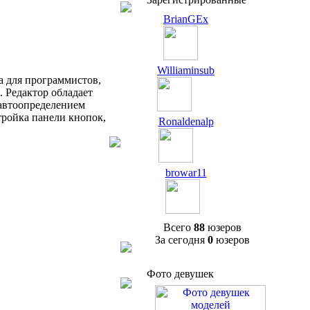
BrianGEx
Williaminsub
а для программистов,
. Редактор обладает
 автоопределением
тройка панели кнопок,
Ronaldenalp
browar11
Всего
88
юзеров
За сегодня
0
юзеров
Фото девушек