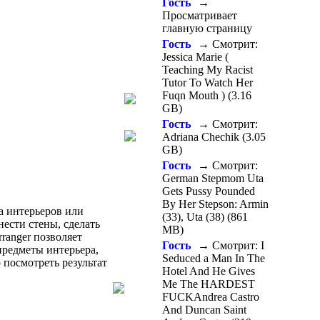
Гость
→
Просматривает
главную страницу
Гость
→ Смотрит:
Jessica Marie (
Teaching My Racist
Tutor To Watch Her
Fuqn Mouth ) (3.16
GB)
Гость
→ Смотрит:
Adriana Chechik (3.05
GB)
Гость
→ Смотрит:
German Stepmom Uta
Gets Pussy Pounded
By Her Stepson: Armin
а интерьеров или
(33), Uta (38) (861
ести стены, сделать
MB)
ranger позволяет
Гость
→ Смотрит: I
 предметы интерьера,
Seduced a Man In The
 посмотреть результат
Hotel And He Gives
Me The HARDEST
FUCKAndrea Castro
And Duncan Saint