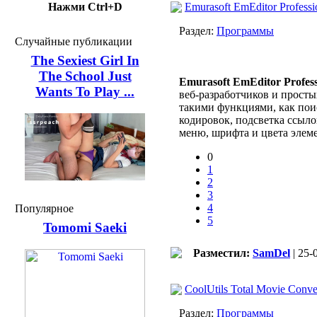
Нажми Ctrl+D
Emurasoft EmEditor Professio
Раздел:
Программы
Случайные публикации
The Sexiest Girl In
The School Just
Emurasoft EmEditor Profess
Wants To Play ...
веб-разработчиков и просты
такими функциями, как пои
кодировок, подсветка ссыл
меню, шрифта и цвета элем
0
1
2
3
4
Популярное
5
Tomomi Saeki
Разместил:
SamDel
| 25-
CoolUtils Total Movie Conver
Раздел:
Программы