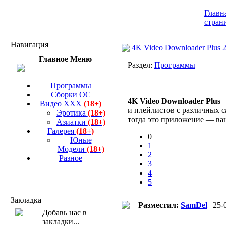
Главн
стран
Навигация
4K Video Downloader Plus 25
Главное Меню
Раздел:
Программы
Программы
Сборки ОС
4K Video Downloader Plus
—
Видео ХХХ
(18+)
и плейлистов с различных са
Эротика
(18+)
тогда это приложение — ваш
Азиатки
(18+)
Галерея
(18+)
0
Юные
1
Модели
(18+)
2
Разное
3
4
5
Закладка
Разместил:
SamDel
| 25-