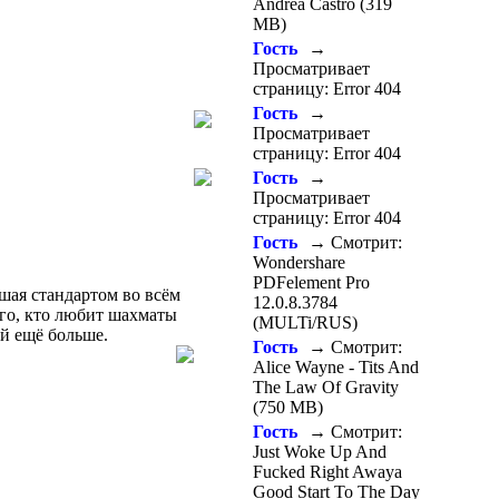
Andrea Castro (319
MB)
Гость
→
Просматривает
страницу: Error 404
Гость
→
Просматривает
страницу: Error 404
Гость
→
Просматривает
страницу: Error 404
Гость
→ Смотрит:
Wondershare
PDFelement Pro
шая стандартом во всём
12.0.8.3784
ого, кто любит шахматы
(MULTi/RUS)
ой ещё больше.
Гость
→ Смотрит:
Alice Wayne - Tits And
The Law Of Gravity
(750 MB)
Гость
→ Смотрит:
Just Woke Up And
Fucked Right Awaya
Good Start To The Day