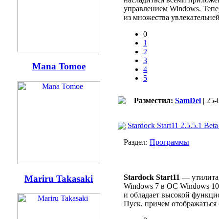
управлением Windows. Тепер
из множества увлекательней
0
1
2
3
Mana Tomoe
4
5
Разместил:
SamDel
| 25-
Stardock Start11 2.5.5.1 Beta
Раздел:
Программы
Stardock Start11
— утилита,
Mariru Takasaki
Windows 7 в ОС Windows 10
и обладает высокой функци
Пуск, причем отображаться о