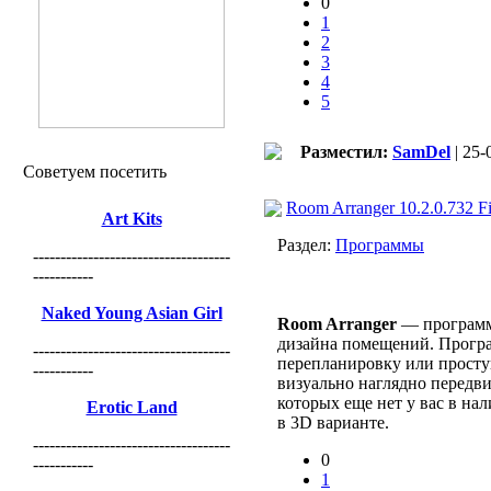
0
1
2
3
4
5
Разместил:
SamDel
| 25-
Советуем посетить
Room Arranger 10.2.0.732 Fi
Art Kits
Раздел:
Программы
------------------------------------
-----------
Naked Young Asian Girl
Room Arranger
— программа
дизайна помещений. Програм
------------------------------------
перепланировку или простую
-----------
визуально наглядно передви
которых еще нет у вас в на
Erotic Land
в 3D варианте.
------------------------------------
0
-----------
1