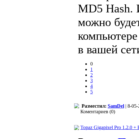
MD5 Hash. 
можно будет
компьютере 
в вашей сет
0
1
2
3
4
5
Разместил:
SamDel
| 8-05-
Коментариев (0)
Topaz Gigapixel Pro 1.2.0 + 