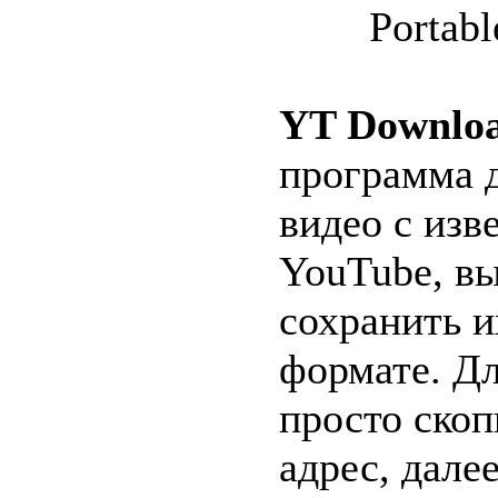
YT Downlo
программа д
видео с изв
YouTube, в
сохранить 
формате. Дл
просто ско
адрес, дале