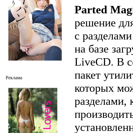
Parted Mag
решение дл
с разделами
на базе заг
LiveCD. В с
пакет утил
Реклама
которых мо
разделами, 
производит
установлен