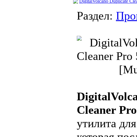
DigitalVolcano Duplicate Clea
Раздел:
Про
DigitalVolc
Cleaner Pro
утилита для
которая пос