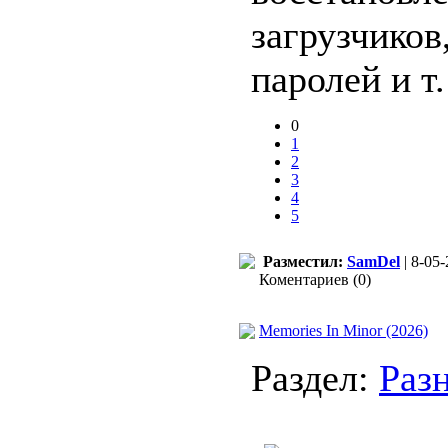
загрузчиков
паролей и т.
0
1
2
3
4
5
Разместил:
SamDel
| 8-05-
Коментариев (0)
Memories In Minor (2026)
Раздел:
Раз