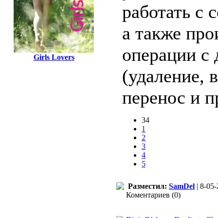
работать с 
а также пр
операции с
Girls Lovers
(удаление, 
перенос и п
34
1
2
3
4
5
Разместил:
SamDel
| 8-05-
Коментариев (0)