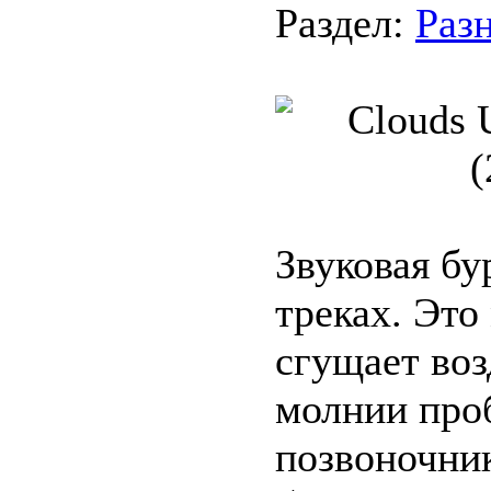
Раздел:
Раз
Звуковая бу
треках. Это
сгущает воз
молнии проб
позвоночник