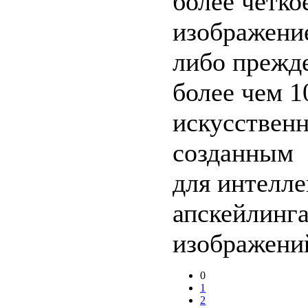
более чётко
изображение
либо прежде
более чем 1
искусственн
созданным
для интелле
апскейлинг
изображени
0
1
2