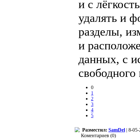
и с лёгкост
удалять и ф
разделы, из
и расположе
данных, с и
свободного 
0
1
2
3
4
5
Разместил:
SamDel
| 8-05-
Коментариев (0)