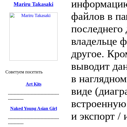
информацию
Mariru Takasaki
файлов в па
последнего 
владельце ф
другое. Кро
выводит да
Советуем посетить
в наглядно
Art Kits
виде (диагр
------------------------------------
-----------
встроенную
Naked Young Asian Girl
и экспорт /
------------------------------------
-----------