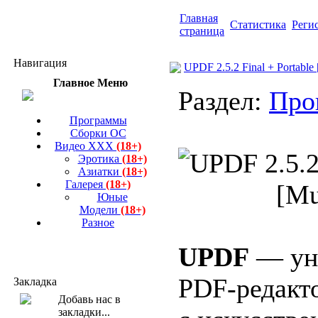
Главная
Статистика
Реги
страница
Навигация
UPDF 2.5.2 Final + Portable 
Главное Меню
Раздел:
Про
Программы
Сборки ОС
Видео ХХХ
(18+)
Эротика
(18+)
Азиатки
(18+)
Галерея
(18+)
Юные
Модели
(18+)
Разное
UPDF
— ун
PDF-редакт
Закладка