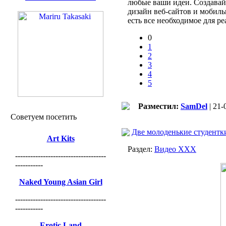
любые ваши идеи. Создавай
дизайн веб-сайтов и мобиль
есть все необходимое для р
0
1
2
3
4
5
Разместил:
SamDel
| 21-
Советуем посетить
Две молоденькие студентки
Art Kits
Раздел:
Видео ХХХ
------------------------------------
-----------
Naked Young Asian Girl
------------------------------------
-----------
Erotic Land