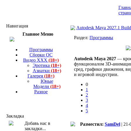
Главн
стран
Навигация
Autodesk Maya 2027.1 Buil
Главное Меню
Раздел:
Программы
Программы
Сборки ОС
Autodesk Maya 2027
— крос
Видео ХХХ
(18+)
функционалом 3D-анимации,
Эротика
(18+)
сред, графики движения, в
Азиатки
(18+)
и игровой индустрии.
Галерея
(18+)
Юные
0
Модели
(18+)
1
Разное
2
3
4
5
Закладка
Разместил:
SamDel
| 21-