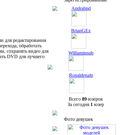
Andrahpd
BrianGEx
ми для редактирования
ерехода, обработать
ми, сохранять видео для
Williaminsub
исать DVD для лучшего
Ronaldenalp
Всего
89
юзеров
За сегодня
1
юзер
Фото девушек