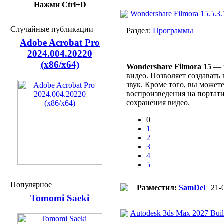
Нажми Ctrl+D
Wondershare Filmora 15.5.3.
Случайные публикации
Раздел:
Программы
Adobe Acrobat Pro
2024.004.20220
(x86/x64)
Wondershare Filmora 15
— п
видео. Позволяет создавать
звук. Кроме того, вы может
воспроизведения на портати
сохранения видео.
0
1
2
3
4
5
Популярное
Разместил:
SamDel
| 21-
Tomomi Saeki
Autodesk 3ds Max 2027 Bui