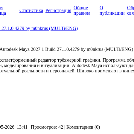
ая
Общие
О
Об
Статистика
Регистрация
ица
правила
публикации
свя
d 27.1.0.4279 by m0nkrus (MULTi/ENG)
сплатформенный редактор трёхмерной графики. Программа об
 моделирования и визуализации. Autodesk Maya используют дл
иртуальной реальности и персонажей. Широко применяют в кине
05-2026, 13:41 | Просмотров: 42 | Коментариев (0)