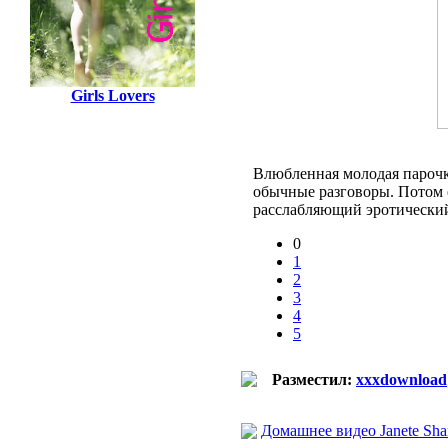
Girls Lovers
Влюбленная молодая парочка
обычные разговоры. Потом о
расслабляющий эротический
0
1
2
3
4
5
Разместил:
xxxdownload
Домашнее видео Janete Sha