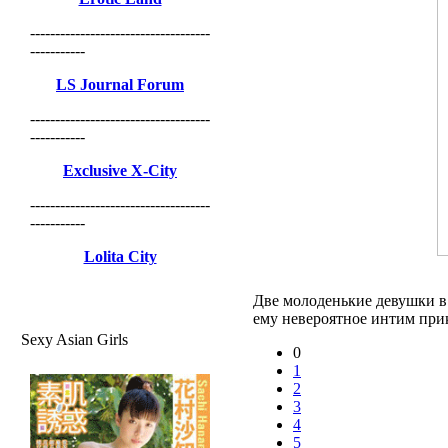
------------------------------------
-----------
LS Journal Forum
------------------------------------
-----------
Exclusive X-City
------------------------------------
-----------
Lolita City
Две молоденькие девушки в
ему невероятное интим при
Sexy Asian Girls
0
1
2
3
4
5