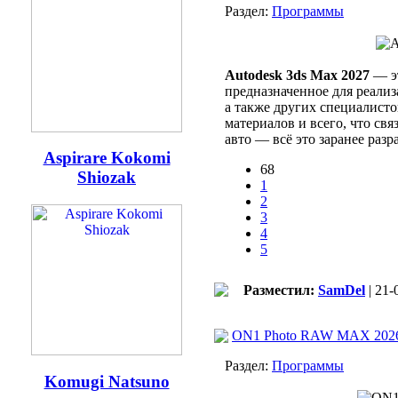
Раздел:
Программы
Autodesk 3ds Max 2027
— эт
предназначенное для реализ
а также других специалисто
материалов и всего, что св
авто — всё это заранее раз
Aspirare Kokomi
68
Shiozak
1
2
3
4
5
Разместил:
SamDel
| 21-
ON1 Photo RAW MAX 2026.4
Раздел:
Программы
Komugi Natsuno