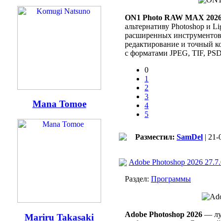
ON1 Photo RAW MAX 202
альтернативу Photoshop и L
расширенных инструментов 
редактирование и точный к
с форматами JPEG, TIF, PS
0
1
2
3
Mana Tomoe
4
5
Разместил:
SamDel
| 21-
Adobe Photoshop 2026 27.7.
Раздел:
Программы
Adobe Photoshop 2026
— луч
Mariru Takasaki