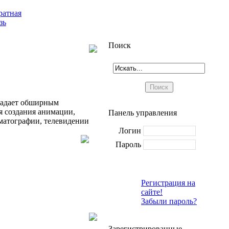
ратная
зь
Поиск
ладает обширным
я создания анимации,
Панель управления
матографии, телевидении
Логин
Пароль
Регистрация на
сайте!
Забыли пароль?
Зарегистрированные